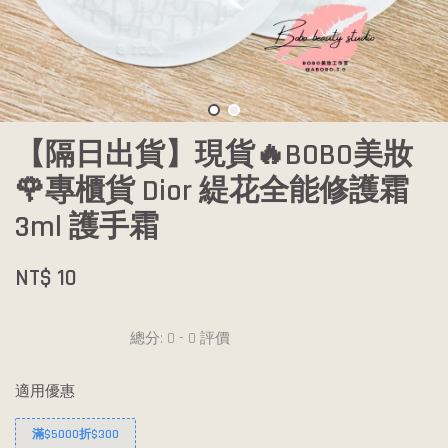
【隔日出貨】現貨🔥BOBO美妝
🌹專櫃貨 Dior 緹花全能修護霜
3ml 護手霜
NT$ 10
總分:
0
-
0
評價
適用優惠
滿$5000折$300