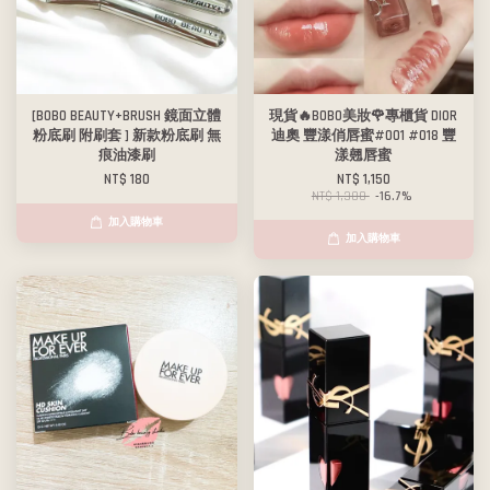
[BOBO BEAUTY+BRUSH 鏡面立體
現貨🔥BOBO美妝🌹專櫃貨 DIOR
粉底刷 附刷套 ] 新款粉底刷 無
迪奧 豐漾俏唇蜜#001 #018 豐
痕油漆刷
漾翹唇蜜
NT$ 180
NT$ 1,150
NT$ 1,380
-16.7%
加入購物車
加入購物車