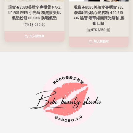
現貨🔥BOBO美妝🌹專櫃貨 MAKE
現貨🔥BOBO美妝🌹專櫃貨 YSL
UP FOR EVER 小光盾 粉無痕美肌
奢華印記鎖心光唇釉 440 610
氣墊粉餅 HD SKIN 防曬氣墊
416 黑管 奢華緞面漆光唇釉 唇
膏 口紅
從
NT$ 920
起
從
NT$ 1,150
起
加入購物車
加入購物車