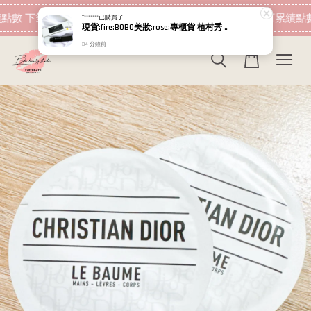
現在去購物！
點數 下筆消費即可折抵
加入會員 消費即可累績點數
T*******
已購買了
現貨:fire:BOBO美妝:rose:專櫃貨 植村秀 短效出清 全面持久瞬翹睫毛膏 3D超廣角濃密睫毛膏 綻放大眼防水睫毛膏 黑 超纖長 防水
34 分鐘前