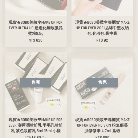
現貨🔥BOBO美妝🌹MAKE UP FOR
現貨🔥BOBO美妝🌹專櫃貨 MAKE
EVER ULTRA HD 超進化無瑕微晶
UP FOR EVER 2021品牌中型收納
蜜粉8.5g
包 化妝包 袋中袋
NT$ 820
NT$ 92
售完
售完
現貨🔥BOBO美妝🌹MAKE UP FOR
現貨🔥BOBO美妝🌹專櫃貨 MAKE
EVER 澎彈潤妝前乳 平毛孔妝前
UP FOR EVER HD SKIN 粉無痕美
乳 紫色妝前乳 5ml 15ml 小樣
肌修修筆 4.7ml 遮瑕
從
NT$ 80
起
NT$ 880