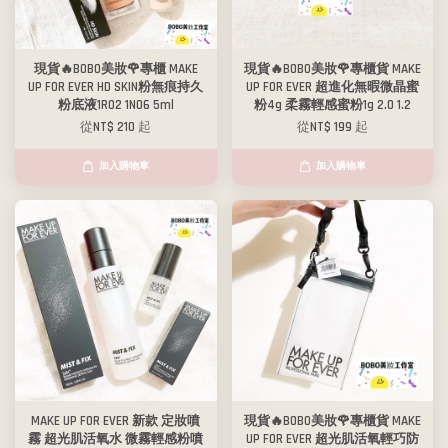
現貨🔥BOBO美妝🌹專櫃 MAKE
現貨🔥BOBO美妝🌹專櫃貨 MAKE
UP FOR EVER HD SKIN粉無痕持久
UP FOR EVER 超進化無暇微晶蜜
粉底液1R02 1N06 5ml
粉4g 柔霧輕感蜜粉1g 2.0 1.2
從
NT$ 210
起
從
NT$ 199
起
加入購物車
加入購物車
MAKE UP FOR EVER 新款 定妝噴
現貨🔥BOBO美妝🌹專櫃貨 MAKE
霧 超光肌活氧水 微霧輕感粉噴
UP FOR EVER 超光肌活氧輕巧防