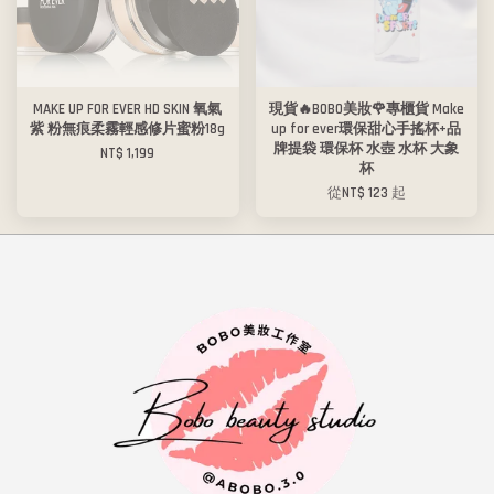
MAKE UP FOR EVER HD SKIN 氧氣
現貨🔥BOBO美妝🌹專櫃貨 Make
紫 粉無痕柔霧輕感修片蜜粉18g
up for ever環保甜心手搖杯+品
牌提袋 環保杯 水壺 水杯 大象
NT$ 1,199
杯
從
NT$ 123
起