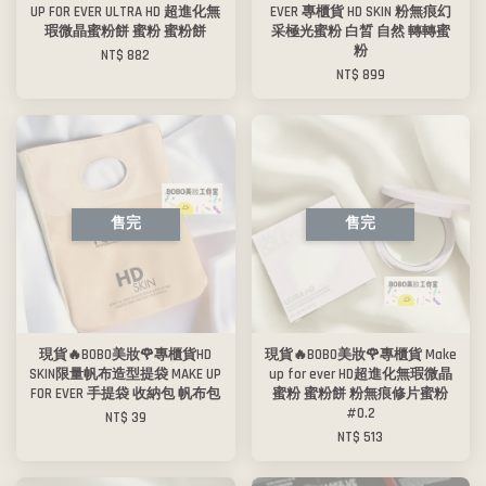
UP FOR EVER ULTRA HD 超進化無
EVER 專櫃貨 HD SKIN 粉無痕幻
瑕微晶蜜粉餅 蜜粉 蜜粉餅
采極光蜜粉 白晳 自然 轉轉蜜
粉
NT$ 882
NT$ 899
售完
售完
現貨🔥BOBO美妝🌹專櫃貨HD
現貨🔥BOBO美妝🌹專櫃貨 Make
SKIN限量帆布造型提袋 MAKE UP
up for ever HD超進化無瑕微晶
FOR EVER 手提袋 收納包 帆布包
蜜粉 蜜粉餅 粉無痕修片蜜粉
#0.2
NT$ 39
NT$ 513