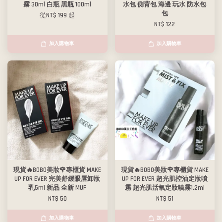
霧 30ml 白瓶 黑瓶 100ml
水包 側背包 海邊 玩水 防水包
包
從
NT$ 199
起
NT$ 122
加入購物車
加入購物車
現貨🔥BOBO美妝🌹專櫃貨 MAKE
現貨🔥BOBO美妝🌹專櫃貨 MAKE
UP FOR EVER 完美舒緩眼唇卸妝
UP FOR EVER 超光肌控油定妝噴
乳5ml 新品 全新 MUF
霧 超光肌活氧定妝噴霧1.2ml
NT$ 50
NT$ 51
加入購物車
加入購物車