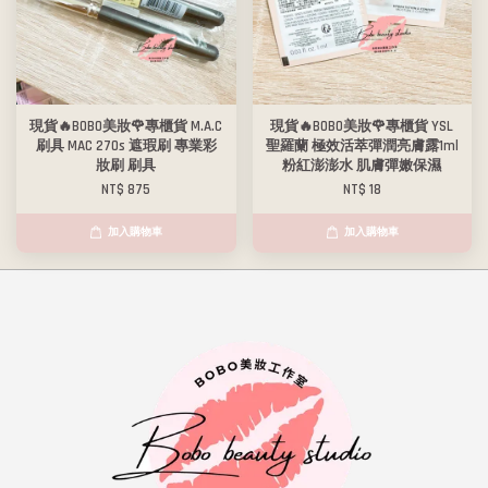
現貨🔥BOBO美妝🌹專櫃貨 M.A.C
現貨🔥BOBO美妝🌹專櫃貨 YSL
刷具 MAC 270s 遮瑕刷 專業彩
聖羅蘭 極效活萃彈潤亮膚露1ml
妝刷 刷具
粉紅澎澎水 肌膚彈嫩保濕
NT$ 875
NT$ 18
加入購物車
加入購物車