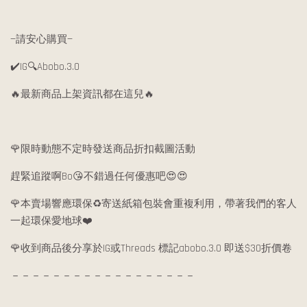
—請安心購買—
✔️IG🔍Abobo.3.0
🔥最新商品上架資訊都在這兒🔥
🌹限時動態不定時發送商品折扣截圖活動
趕緊追蹤啊Bo😘不錯過任何優惠吧😍😍
🌹本賣場響應環保♻️寄送紙箱包裝會重複利用，帶著我們的客人
一起環保愛地球❤️
🌹收到商品後分享於IG或Threads 標記abobo.3.0 即送$30折價卷
－－－－－－－－－－－－－－－－－－