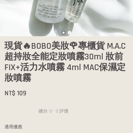
現貨🔥BOBO美妝🌹專櫃貨 M.A.C
超持妝全能定妝噴霧30ml 妝前
FIX+活力水噴霧 4ml MAC保濕定
妝噴霧
NT$ 109
總分:
0
-
0
評價
適用優惠