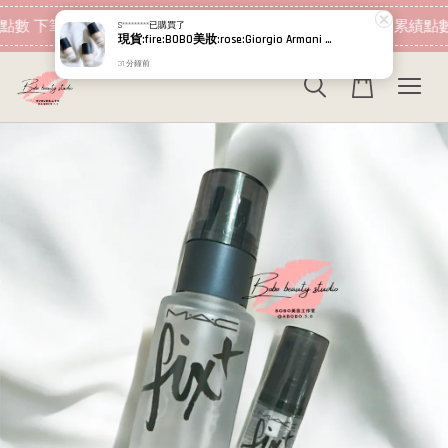
現在去購物！
點數 下筆消費即可折抵
加入會員 消費即可累績點數
S*********
已購買了
現貨:fire:BOBO美妝:rose:Giorgio Armani 新款 高訂完美絲絨 PRO超持妝絲絨 水慕斯粉底30ml GA 粉底液
31 分鐘前