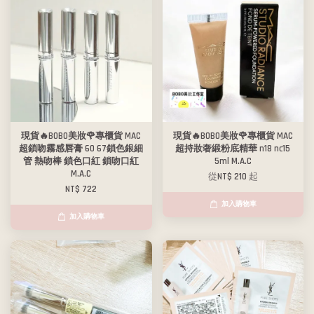
現貨🔥BOBO美妝🌹專櫃貨 MAC
現貨🔥BOBO美妝🌹專櫃貨 MAC
超鎖吻霧感唇膏 60 67鎖色銀細
超持妝奢緞粉底精華 n18 nc15
管 熱吻棒 鎖色口紅 鎖吻口紅
5ml M.A.C
M.A.C
從
NT$ 210
起
NT$ 722
加入購物車
加入購物車