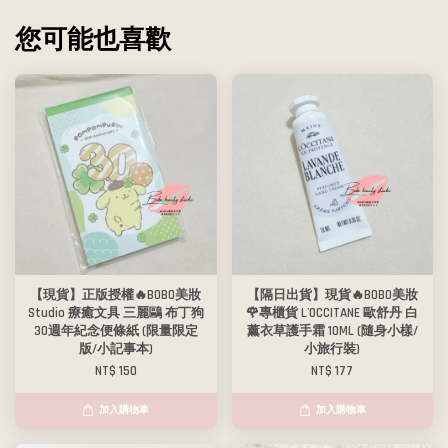
您可能也喜歡
【現貨】正版授權🔥BOBO美妝
【隔日出貨】現貨🔥BOBO美妝
Studio 療癒文具 三麗鷗 布丁狗
🌹專櫃貨 L'OCCITANE 歐舒丹 白
30週年紀念便條紙 (限量限定
薰衣草護手霜 10ML (隨身小樣/
版/小記事本)
小旅行裝)
NT$ 150
NT$ 177
加入購物車
加入購物車