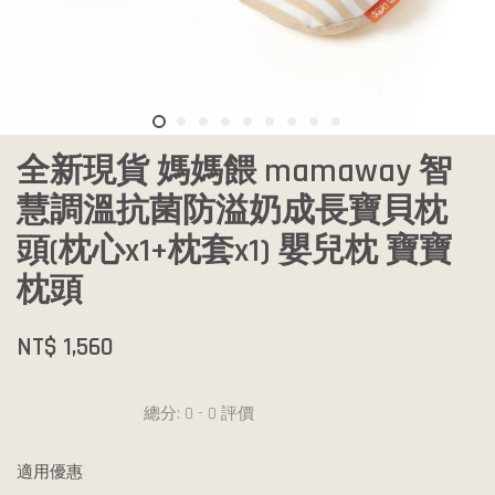
全新現貨 媽媽餵 mamaway 智
慧調溫抗菌防溢奶成長寶貝枕
頭(枕心x1+枕套x1) 嬰兒枕 寶寶
枕頭
NT$ 1,560
總分:
0
-
0
評價
適用優惠