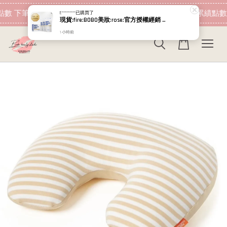
現在去購物！
數 下筆消費即可折抵
加入會員 消費即可累績點數
E*********
已購買了
現貨:fire:BOBO美妝:rose:官方授權經銷 日本NIPPI 日本製100%純膠原蛋白胜肽白金版 1盒3袋(附5g湯匙) 易吸收
1 小時前