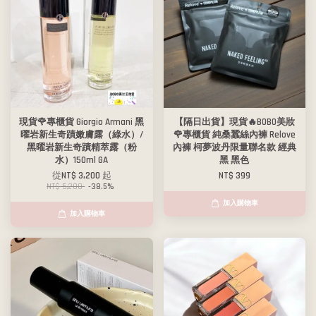
現貨🌹專櫃貨 Giorgio Armani 黑
【隔日出貨】現貨🔥BOBO美妝
曜岩新生奇蹟嫩膚露（綠水）/
🌹專櫃貨 純桑蠶絲內褲 Relove
黑曜岩新生奇蹟精萃露（粉
內褲 柯夢波丹限量聯名款 經典
水）150ml GA
黑 黑色
從
NT$ 3,200
起
NT$ 399
NT$ 5,200
-38.5%
加入購物車
加入購物車