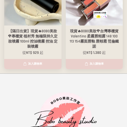
【隔日出貨】現貨🔥BOBO美妝
現貨🔥BOBO美妝🌹台灣專櫃貨
🌹專櫃貨 植村秀 無極限持久定
Valentino 柔霧唇頰露 148 100
妝噴霧 100ml 控油噴霧 控油 定
113 154霧面唇釉 唇頰霜 范倫鐵
裝噴霧
諾
從
NT$ 929
起
從
NT$ 1,380
起
加入購物車
加入購物車