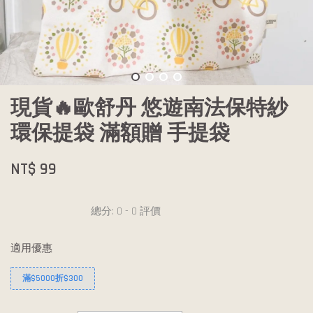
現貨🔥歐舒丹 悠遊南法保特紗
環保提袋 滿額贈 手提袋
NT$ 99
總分:
0
-
0
評價
適用優惠
滿$5000折$300