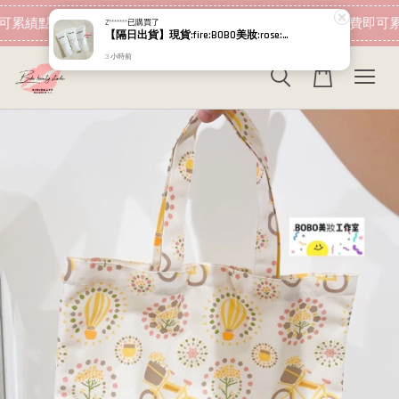
現在去購物！
可累績點數 下筆消費即可折抵
加入會員 消費即可累
Z*******
已購買了
【隔日出貨】現貨:fire:BOBO美妝:rose:專櫃貨 效期2029.03 Relove 金盞花萃取弱酸私密潔淨凝露30ml
3 小時前