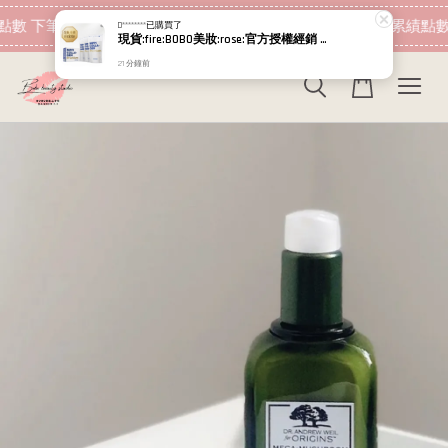
現在去購物！
點數 下筆消費即可折抵
加入會員 消費即可累績點數
D********
已購買了
現貨:fire:BOBO美妝:rose:官方授權經銷 日本NIPPI 日本製100%純膠原蛋白胜肽白金版 1盒3袋(附5g湯匙) 易吸收
21 分鐘前