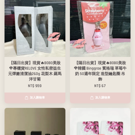
【隔日出貨】現貨🔥BOBO美妝
【隔日出貨】現貨🔥BOBO美妝
🌹專櫃貨RELOVE 女性私密益生
🌹韓國 Binggrae 賓格瑞 草莓牛
元彈嫩清潔油260g 花梨木 羅馬
奶 50週年限定 造型鑰匙圈 吊
洋甘菊
飾
NT$ 959
NT$ 67
加入購物車
加入購物車