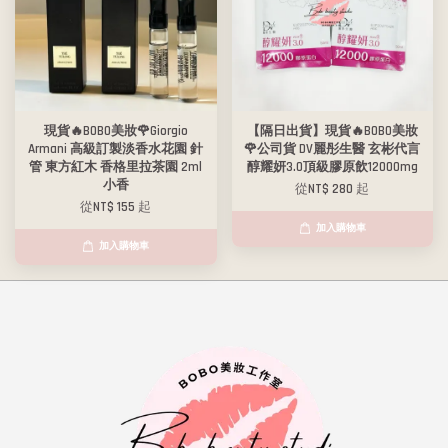
現貨🔥BOBO美妝🌹Giorgio
【隔日出貨】現貨🔥BOBO美妝
Armani 高級訂製淡香水花園 針
🌹公司貨 DV麗彤生醫 玄彬代言
管 東方紅木 香格里拉茶園 2ml
醇耀妍3.0頂級膠原飲12000mg
小香
從
NT$ 280
起
從
NT$ 155
起
加入購物車
加入購物車