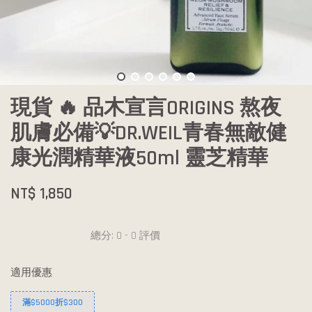
現貨 🔥 品木宣言ORIGINS 熬夜
肌膚必備💡DR.WEIL青春無敵健
康光潤精華液50ml 靈芝精華
NT$ 1,850
總分:
0
-
0
評價
適用優惠
滿$5000折$300