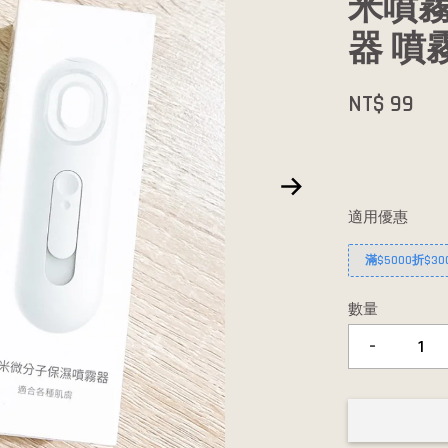
米噴
器 噴
NT$ 99
適用優惠
滿$5000折$30
數量
-