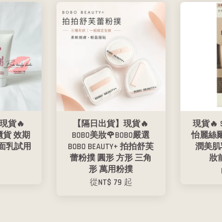
現貨🔥
【隔日出貨】現貨🔥
現貨🔥 
櫃貨 效期
BOBO美妝🌹BOBO嚴選
怡麗絲爾
I 洗面乳試用
BOBO BEAUTY+ 拍拍舒芙
潤美肌乳
蕾粉撲 圓形 方形 三角
妝
形 萬用粉撲
從
NT$ 79
起