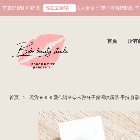
現在去購物！
下筆消費即可折抵
加入會員 消費即可累績點數 下筆
首頁
所有
›
首頁
現貨🔥BOBO愛代購🌹奈米微分子保濕噴霧器 手持