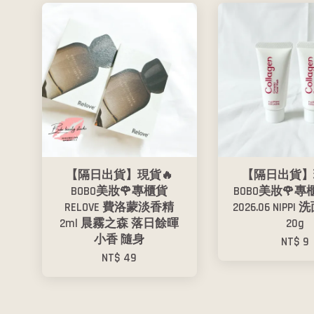
【隔日出貨】現貨🔥
【隔日出貨】
BOBO美妝🌹專櫃貨
BOBO美妝🌹專
RELOVE 費洛蒙淡香精
2026.06 NIPP
2ml 晨霧之森 落日餘暉
20g
小香 隨身
NT$ 9
NT$ 49