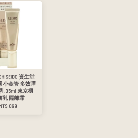
SHISEIDO 資生堂
 小金管 多效彈
 35ml 東京櫃
前乳 隔離霜
NT$ 899