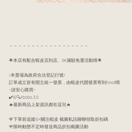
－－－－－－－－－－－－－－－－－－
🌟本店有配合蝦皮店到店、OK滿額免運活動唷🌟
/本賣場為政府合法登記行號/
訂單成立皆有開立統一發票，由蝦皮代開發票寄到Email唷
—請安心購買—
✔️IG🔍Abobo.3.0
🔥最新商品上架資訊都在這兒🔥
🌹下單前追蹤IG+關注蝦皮 截圖私訊聊聊領取折扣碼
🌹限時動態不定時發送商品折扣截圖活動