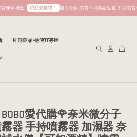
現在去購物！
費即可折抵
加入會員 消費即可累績點數 下筆消費即
瓶
即期良品/撿便宜專區
st
BOBO愛代購🌹奈米微分子
霧器 手持噴霧器 加濕器 奈