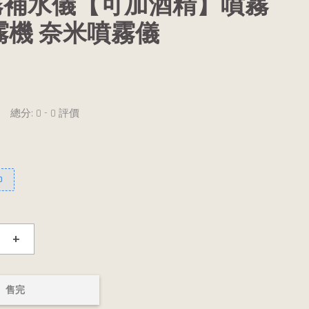
霧補水儀【可加酒精】噴霧
霧機 奈米噴霧儀
總分:
0
-
0
評價
0
+
售完