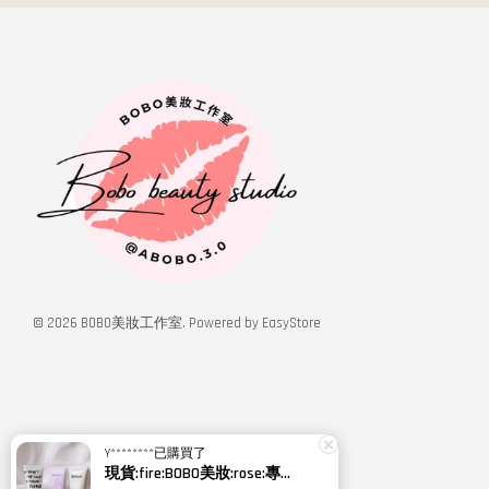
© 2026 BOBO美妝工作室. Powered by
EasyStore
Y********
已購買了
現貨:fire:BOBO美妝:rose:專櫃貨 Relove 胺基酸私密潔淨你露 私密肌傳明酸潔淨精華凝露 120ml 私密洗