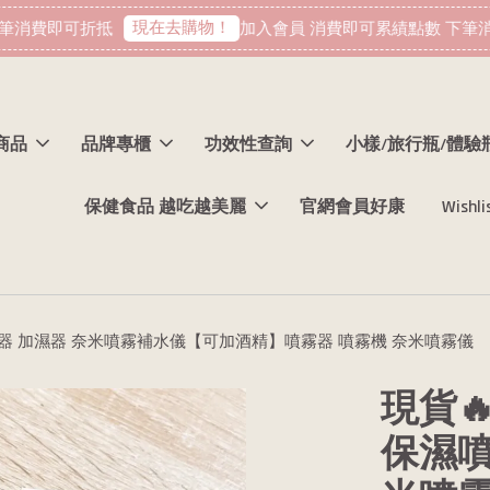
現在去購物！
消費即可折抵
加入會員 消費即可累績點數 下筆消
商品
品牌專櫃
功效性查詢
小樣/旅行瓶/體驗
保健食品 越吃越美麗
官網會員好康
Wishli
噴霧器 加濕器 奈米噴霧補水儀【可加酒精】噴霧器 噴霧機 奈米噴霧儀
現貨
保濕噴