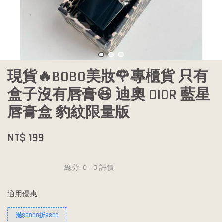
現貨🔥BOBO美妝🌹專櫃貨 只有
盒子沒有唇膏😆 迪奧 DIOR 藍星
唇膏盒 豹紋限量版
NT$ 199
總分:
0
-
0
評價
適用優惠
滿$5000折$300