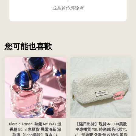
成為首位評論者
您可能也喜歡
Giorgio Armani 熱銷 MY WAY 淡
【隔日出貨】現貨🔥BOBO美妝
香精 50ml 專櫃貨 晨露清新 深
🌹專櫃貨 YSL 時尚絨毛化妝包
刻版【Bobo美妝】香水 GA
YSL 聖羅蘭 化妝包 收納包 盥洗