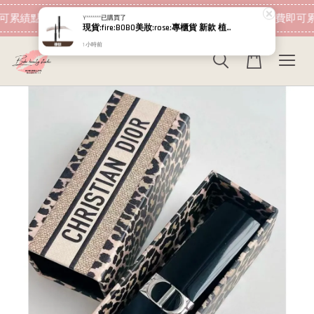
現在去購物！
可累績點數 下筆消費即可折抵
加入會員 消費即可累
Y*******
已購買了
現貨:fire:BOBO美妝:rose:專櫃貨 新款 植村秀 0.33mm仿真飄霧眉筆 持久鎖色 防汗 原生眉 植村秀眉筆
1 小時前