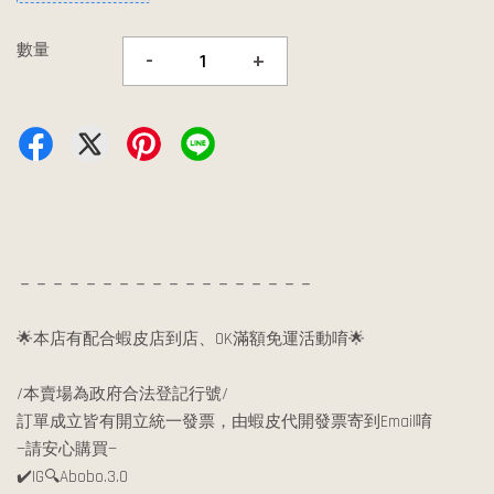
數量
-
+
－－－－－－－－－－－－－－－－－－
🌟本店有配合蝦皮店到店、OK滿額免運活動唷🌟
/本賣場為政府合法登記行號/
訂單成立皆有開立統一發票，由蝦皮代開發票寄到Email唷
—請安心購買—
✔️IG🔍Abobo.3.0