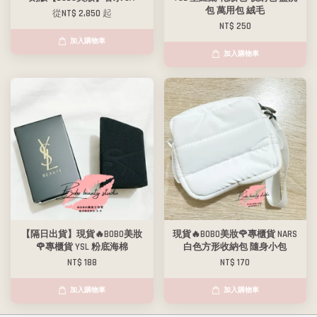
包 萬用包 絨毛
從
NT$ 2,850
起
NT$ 250
加入購物車
加入購物車
【隔日出貨】現貨🔥BOBO美妝
現貨🔥BOBO美妝🌹專櫃貨 NARS
🌹專櫃貨 YSL 粉底海棉
白色方形收納包 隨身小包
NT$ 188
NT$ 170
加入購物車
加入購物車