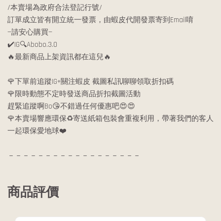
/本賣場為政府合法登記行號/
訂單成立皆有開立統一發票，由蝦皮代開發票寄到Email唷
—請安心購買—
✔️IG🔍Abobo.3.0
🔥最新商品上架資訊都在這兒🔥
🌹下單前追蹤IG+關注蝦皮 截圖私訊聊聊領取折扣碼
🌹限時動態不定時發送商品折扣截圖活動
趕緊追蹤啊Bo😘不錯過任何優惠吧😍😍
🌹本賣場響應環保♻️寄送紙箱包裝會重複利用，帶著我們的客人
一起環保愛地球❤️
－－－－－－－－－－－－－－－－－－
商品評價