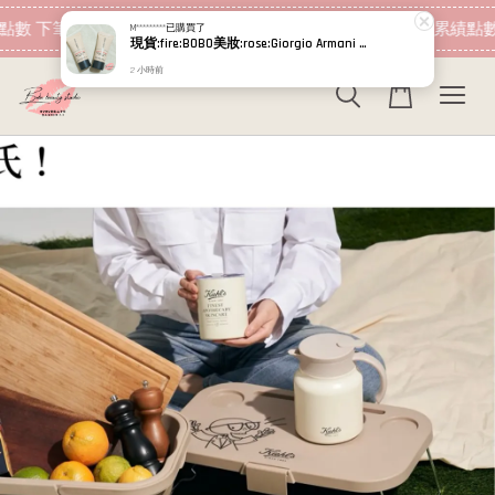
現在去購物！
點數 下筆消費即可折抵
加入會員 消費即可累績點數
M*********
已購買了
現貨:fire:BOBO美妝:rose:Giorgio Armani 高訂完美絲絨水慕斯粉底PRO 5ml 超持妝絲絨水慕斯 小樣 GA
2 小時前