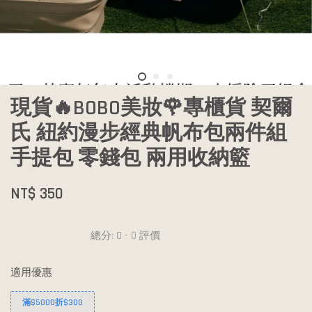
現貨🔥BOBO美妝🌹專櫃貨 契爾
氏 紐約漫步經典帆布包兩件組
手提包 零錢包 兩用收納籃
NT$ 350
總分:
0
-
0
評價
適用優惠
滿$5000折$300