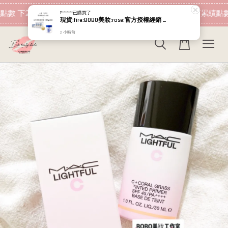
現在去購物！
點數 下筆消費即可折抵
加入會員 消費即可累績點數
P*******
已購買了
現貨:fire:BOBO美妝:rose:官方授權經銷 日本NIPPI 日本製100%純膠原蛋白胜肽白金版 1盒3袋(附5g湯匙) 易吸收
2 小時前