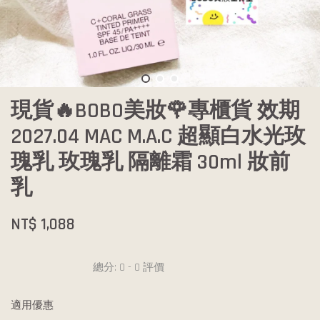
現貨🔥BOBO美妝🌹專櫃貨 效期
2027.04 MAC M.A.C 超顯白水光玫
瑰乳 玫瑰乳 隔離霜 30ml 妝前
乳
NT$ 1,088
總分:
0
-
0
評價
適用優惠