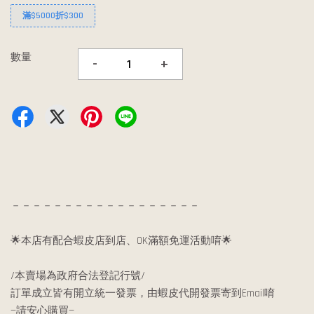
滿$5000折$300
數量
-
+
－－－－－－－－－－－－－－－－－－
🌟本店有配合蝦皮店到店、OK滿額免運活動唷🌟
/本賣場為政府合法登記行號/
訂單成立皆有開立統一發票，由蝦皮代開發票寄到Email唷
—請安心購買—