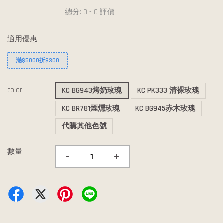
總分:
0
-
0
評價
適用優惠
滿$5000折$300
color
KC BG943烤奶玫瑰
KC PK333 清裸玫瑰
KC BR781煙燻玫瑰
KC BG945赤木玫瑰
代購其他色號
數量
-
+