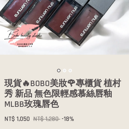
現貨🔥BOBO美妝🌹專櫃貨 植村
秀 新品 無色限輕感慕絲唇釉
MLBB玫瑰唇色
NT$ 1,050
NT$ 1,280
-18%