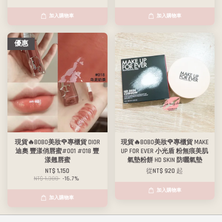
加入購物車
加入購物車
優惠
現貨🔥BOBO美妝🌹專櫃貨 DIOR
現貨🔥BOBO美妝🌹專櫃貨 MAKE
迪奧 豐漾俏唇蜜#001 #018 豐
UP FOR EVER 小光盾 粉無痕美肌
漾翹唇蜜
氣墊粉餅 HD SKIN 防曬氣墊
NT$ 1,150
從
NT$ 920
起
NT$ 1,380
-16.7%
加入購物車
加入購物車