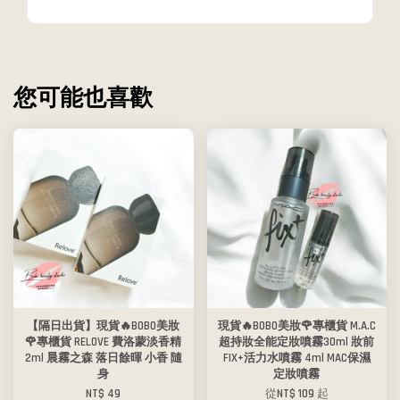
您可能也喜歡
【隔日出貨】現貨🔥BOBO美妝
現貨🔥BOBO美妝🌹專櫃貨 M.A.C
🌹專櫃貨 RELOVE 費洛蒙淡香精
超持妝全能定妝噴霧30ml 妝前
2ml 晨霧之森 落日餘暉 小香 隨
FIX+活力水噴霧 4ml MAC保濕
身
定妝噴霧
NT$ 49
從
NT$ 109
起