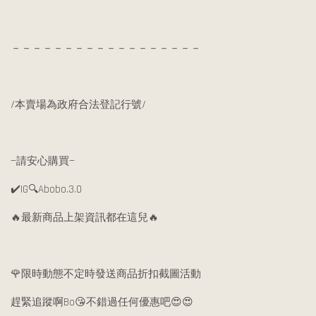
－－－－－－－－－－－－－－－－－－
/本賣場為政府合法登記行號/
—請安心購買—
✔️IG🔍Abobo.3.0
🔥最新商品上架資訊都在這兒🔥
🌹限時動態不定時發送商品折扣截圖活動
趕緊追蹤啊Bo😘不錯過任何優惠吧😍😍