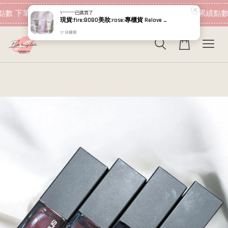
現在去購物！
數 下筆消費即可折抵
加入會員 消費即可累績點數
Y********
已購買了
現貨:fire:BOBO美妝:rose:專櫃貨 Relove 胺基酸私密潔淨你露 私密肌傳明酸潔淨精華凝露 120ml 私密洗
37 分鐘前