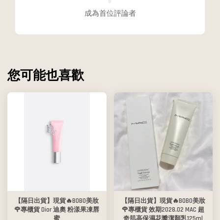
成為首位評論者
您可能也喜歡
【隔日出貨】現貨🔥BOBO美妝
【隔日出貨】現貨🔥BOBO美妝
🌹專櫃貨 Dior 迪奧 粉漾果凍唇
🌹專櫃貨 效期2028.02 MAC 超
蜜
奇肌高保濕花瓣潔顏乳125ml