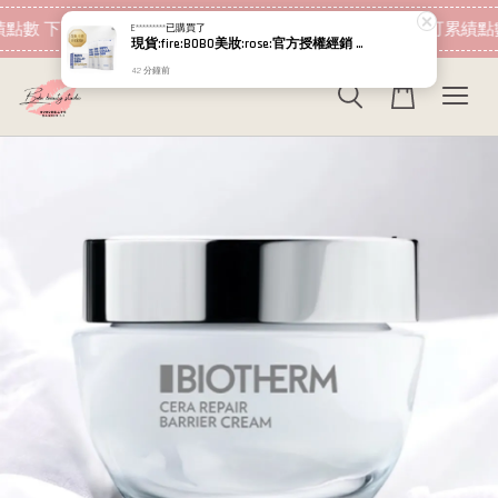
現在去購物！
點數 下筆消費即可折抵
加入會員 消費即可累績點
E*********
已購買了
現貨:fire:BOBO美妝:rose:官方授權經銷 日本NIPPI 日本製100%純膠原蛋白胜肽白金版 1盒3袋(附5g湯匙) 易吸收
42 分鐘前