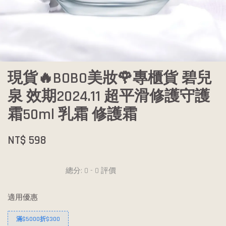
現貨🔥BOBO美妝🌹專櫃貨 碧兒
泉 效期2024.11 超平滑修護守護
霜50ml 乳霜 修護霜
NT$ 598
總分:
0
-
0
評價
適用優惠
滿$5000折$300