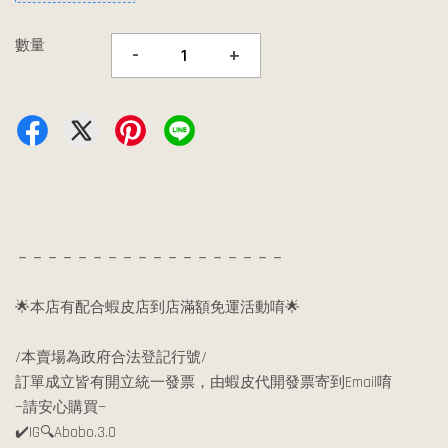
數量
-
+
－－－－－－－－－－－－－－－－－－
🌟本店有配合蝦皮店到店滿額免運活動唷🌟
/本賣場為政府合法登記行號/
訂單成立皆有開立統一發票，由蝦皮代開發票寄到Email唷
—請安心購買—
✔️IG🔍Abobo.3.0