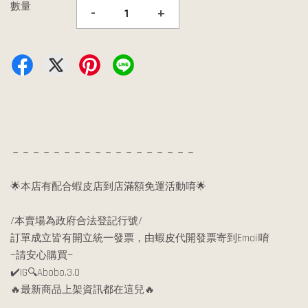
數量
-
+
－－－－－－－－－－－－－－－－－－
🌟本店有配合蝦皮店到店滿額免運活動唷🌟
/本賣場為政府合法登記行號/
訂單成立皆有開立統一發票，由蝦皮代開發票寄到Email唷
—請安心購買—
✔️IG🔍Abobo.3.0
🔥最新商品上架資訊都在這兒🔥