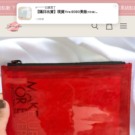
現在去購物！
點數 下筆消費即可折抵
加入會員 消費即可累績點數
H*********
已購買了
【隔日出貨】現貨:fire:BOBO美妝:rose:專櫃貨 Relove 拋光酵母泌膜 嫩白/控油 5g+5g 試用包
1 小時前