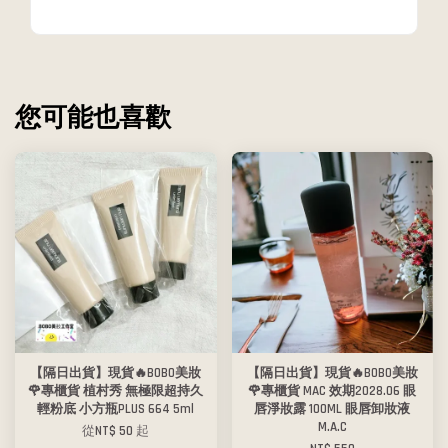
您可能也喜歡
【隔日出貨】現貨🔥BOBO美妝
【隔日出貨】現貨🔥BOBO美妝
🌹專櫃貨 植村秀 無極限超持久
🌹專櫃貨 MAC 效期2028.06 眼
輕粉底 小方瓶PLUS 664 5ml
唇淨妝露 100ML 眼唇卸妝液
M.A.C
從
NT$ 50
起