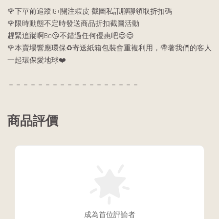
🌹下單前追蹤IG+關注蝦皮 截圖私訊聊聊領取折扣碼
🌹限時動態不定時發送商品折扣截圖活動
趕緊追蹤啊Bo😘不錯過任何優惠吧😍😍
🌹本賣場響應環保♻️寄送紙箱包裝會重複利用，帶著我們的客人
一起環保愛地球❤️
－－－－－－－－－－－－－－－－－－
商品評價
成為首位評論者