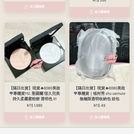
NT$ 550
加入購物車
加入購物車
【隔日出貨】現貨🔥BOBO美妝
【隔日出貨】現貨🔥BOBO美妝
🌹專櫃貨YSL 聖羅蘭 恆久完美
🌹專櫃貨｜植村秀 shu uemura
持久柔霧蜜粉餅 透明色 01
無極限透明收納包 娃包
NT$ 1,980
NT$ 49
加入購物車
加入購物車