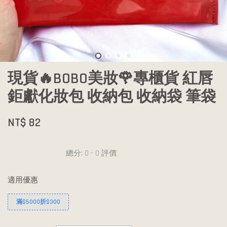
現貨🔥BOBO美妝🌹專櫃貨 紅唇
鉅獻化妝包 收納包 收納袋 筆袋
NT$ 82
總分:
0
-
0
評價
適用優惠
滿$5000折$300