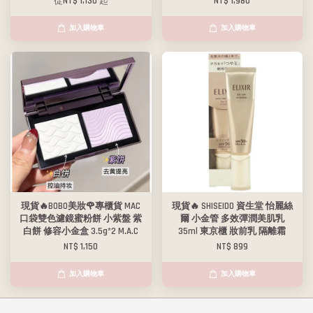
從
NT$ 1,130
起
NT$ 1,980
加入購物車
加入購物車
現貨🔥BOBO美妝🌹專櫃貨 MAC
現貨🔥 SHISEIDO 資生堂 怡麗絲
口袋雙色濾鏡蜜粉餅 小紫盤 紫
爾 小金管 多效彈潤美肌乳
白餅 修容小金盒 3.5g*2 M.A.C
35ml 東京櫃 妝前乳 隔離霜
NT$ 1,150
NT$ 899
加入購物車
加入購物車