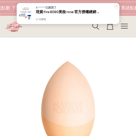
現在去購物！
點數 下筆消費即可折抵
加入會員 消費即可累績點
A*********
已購買了
現貨:fire:BOBO美妝:rose:官方授權經銷 日本NIPPI 日本製100%純膠原蛋白胜肽白金版 1盒3袋(附5g湯匙) 易吸收
50 分鐘前