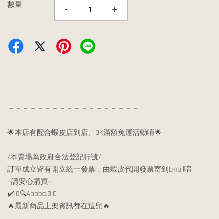
數量
-
+
－－－－－－－－－－－－－－－－－－
🌟本店有配合蝦皮店到店、OK滿額免運活動唷🌟
/本賣場為政府合法登記行號/
訂單成立皆有開立統一發票，由蝦皮代開發票寄到Email唷
—請安心購買—
✔️IG🔍Abobo.3.0
🔥最新商品上架資訊都在這兒🔥