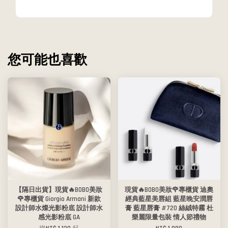
您可能也喜歡
【隔日出貨】現貨🔥BOBO美妝
現貨🔥BOBO美妝🌹專櫃貨 迪奧
🌹專櫃貨 Giorgio Armani 新款
經典藍星美唇組 藍星晚安潤唇
設計師水燦光影粉底 設計師水
膏 藍星唇膏 #720 絲絨特霧 杜
感光影粉底 GA
樂麗限量包裝 情人節禮物