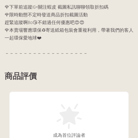
🌹下單前追蹤IG+關注蝦皮 截圖私訊聊聊領取折扣碼
🌹限時動態不定時發送商品折扣截圖活動
趕緊追蹤啊Bo😘不錯過任何優惠吧😍😍
🌹本賣場響應環保♻️寄送紙箱包裝會重複利用，帶著我們的客人
一起環保愛地球❤️
－－－－－－－－－－－－－－－－－－
商品評價
成為首位評論者