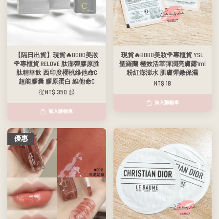
【隔日出貨】現貨🔥BOBO美妝
現貨🔥BOBO美妝🌹專櫃貨 YSL
🌹專櫃貨 RELOVE 肽澎彈膠原胜
聖羅蘭 極效活萃彈潤亮膚露1ml
肽精華飲 西印度櫻桃維他命C
粉紅澎澎水 肌膚彈嫩保濕
超能膠囊 膠原蛋白 維他命C
NT$ 18
從
NT$ 350
起
加入購物車
加入購物車
優惠