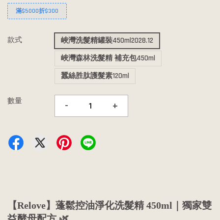
滿$5000折$300
款式
峽灣洗髮精罐裝450ml2028.12
峽灣森林洗髮精 補充包450ml
蠶絲胜肽護髮素120ml
數量
-
+
【Relove】蓬鬆控油淨化洗髮精 450ml｜獨家雙
益酵母配方 🌿