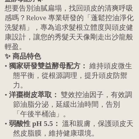
想要告別油膩扁塌，找回頭皮的清爽呼吸
感嗎？Relove 專業研發的「蓬鬆控油淨化
洗髮精」，專為追求髮根立體度與頭皮健
康設計，讓您的秀髮天天像剛走出沙龍般
輕盈。
✨ 商品特色
•
獨家研發雙益酵母配方：
維持頭皮微生
態平衡，從根源調理，提升頭皮防禦
力。
•
洋棗樹皮萃取：
雙效控油因子，有效調
節油脂分泌，延緩出油時間，告別
「午後半桶油」。
•
弱酸性 pH 5.5：
溫和親膚，保護頭皮天
然皮脂膜，維持健康環境。