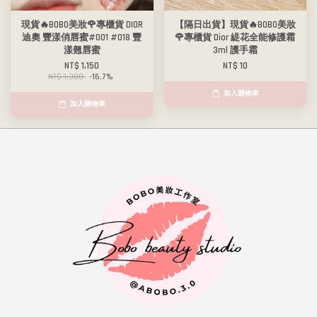
現貨🔥BOBO美妝🌹專櫃貨 DIOR
【隔日出貨】現貨🔥BOBO美妝
迪奧 豐漾俏唇蜜#001 #018 豐
🌹專櫃貨 Dior 緹花全能修護霜
漾翹唇蜜
3ml 護手霜
NT$ 1,150
NT$ 10
NT$ 1,380
-16.7%
加入購物車
加入購物車