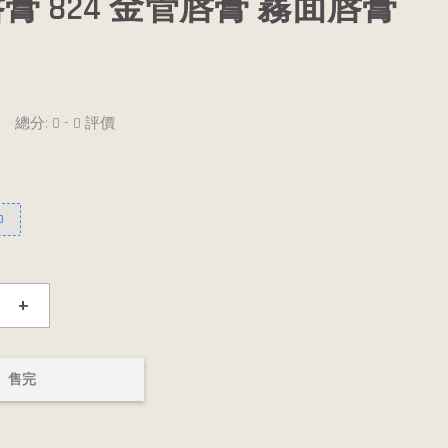
膏 824 金管唇膏 霧面唇膏
總分:
0
-
0
評價
0
+
售完