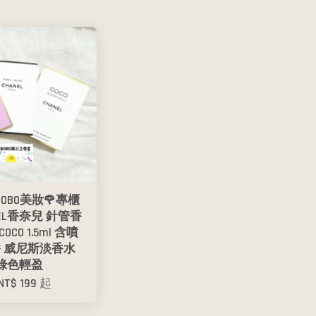
BOBO美妝🌹專櫃
NEL香奈兒 針管香
OCO 1.5ml 含噴
香 威尼斯淡香水
綠色輕盈
NT$ 199
起