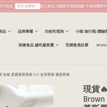
現在去購物！
可折抵
加入會員 消費即可累績點數 下筆消費即可折
商品
品牌專櫃
功效性查詢
小樣/旅行瓶/體驗
保健食品 越吃越美麗
官網會員好康
Wishli
 無中標 金緻 柔霧慕斯唇膏 824 金管唇膏 霧面唇膏
現貨🔥
Bro