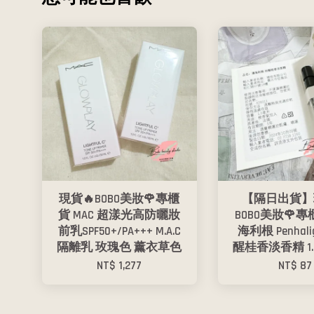
現貨🔥BOBO美妝🌹專櫃
【隔日出貨】
貨 MAC 超漾光高防曬妝
BOBO美妝🌹
前乳SPF50+/PA+++ M.A.C
海利根 Penhali
隔離乳 玫瑰色 薰衣草色
醒桂香淡香精 1.
NT$ 1,277
NT$ 87