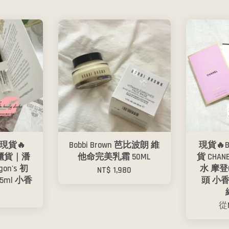
現貨🔥
Bobbi Brown 芭比波朗 維
現貨🔥
專櫃貨｜潘
他命完美乳霜 50ML
貨 CHA
gon's 初
水 摩登C
NT$ 1,980
5ml 小香
頭 小
從