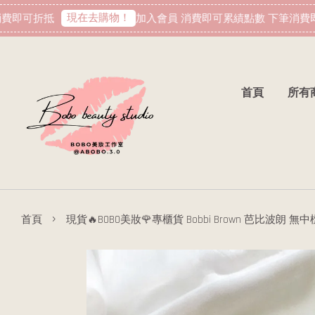
現在去購物！
即可折抵
加入會員 消費即可累績點數 下筆消費即
首頁
所有
›
首頁
現貨🔥BOBO美妝🌹專櫃貨 Bobbi Brown 芭比波朗