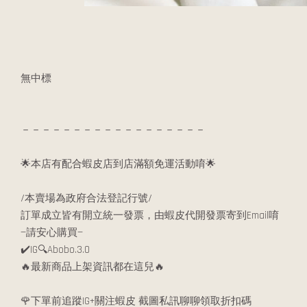
無中標
－－－－－－－－－－－－－－－－－－
🌟本店有配合蝦皮店到店滿額免運活動唷🌟
/本賣場為政府合法登記行號/
訂單成立皆有開立統一發票，由蝦皮代開發票寄到Email唷
—請安心購買—
✔️IG🔍Abobo.3.0
🔥最新商品上架資訊都在這兒🔥
🌹下單前追蹤IG+關注蝦皮 截圖私訊聊聊領取折扣碼