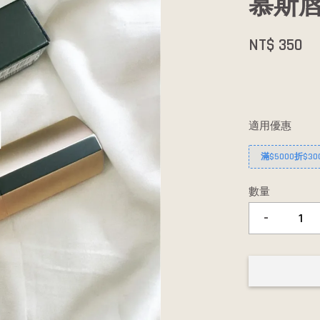
慕斯唇
NT$ 350
適用優惠
滿$5000折$30
數量
-