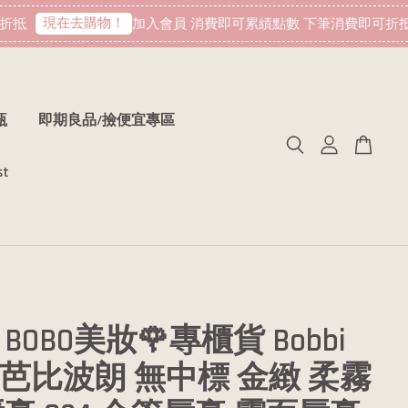
現在去購物！
抵
加入會員 消費即可累績點數 下筆消費即可折抵
瓶
即期良品/撿便宜專區
st
BOBO美妝🌹專櫃貨 Bobbi
wn 芭比波朗 無中標 金緻 柔霧