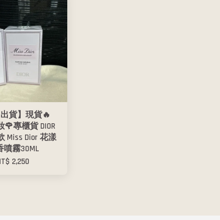
出貨】現貨🔥
妝🌹專櫃貨 DIOR
Miss Dior 花漾
香噴霧30ML
NT$ 2,250