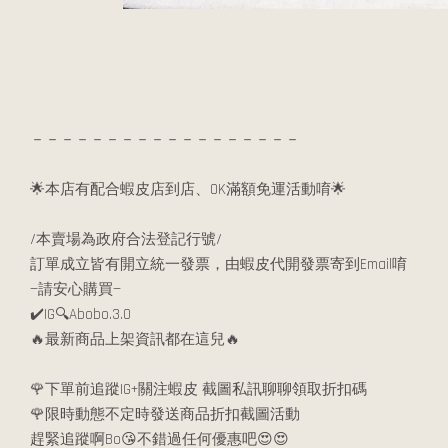
－－－－－－－－－－－－－－－－－－
🌟本店有配合蝦皮店到店、OK滿額免運活動唷🌟
/本賣場為政府合法登記行號/
訂單成立皆有開立統一發票，由蝦皮代開發票寄到Email唷
—請安心購買—
✔️IG🔍Abobo.3.0
🔥最新商品上架資訊都在這兒🔥
🌹下單前追蹤IG+關注蝦皮 截圖私訊聊聊領取折扣碼
🌹限時動態不定時發送商品折扣截圖活動
趕緊追蹤啊Bo😘不錯過任何優惠吧😍😍