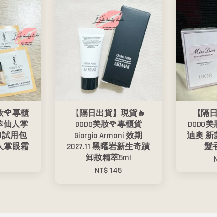
妝🌹專櫃
【隔日出貨】現貨🔥
【隔日
活萃仙人掌
BOBO美妝🌹專櫃貨
BOBO美
ml試用包
Giorgio Armani 效期
迪奧 新款 
 仙人掌眼霜
2027.11 黑曜岩新生奇蹟
髮
卸妝精萃5ml
NT$ 145