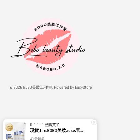
© 2026 BOBO美妝工作室. Powered by
EasyStore
D********
已購買了
現貨:fire:BOBO美妝:rose:官方授權經銷 日本NIPPI 日本製100%純膠原蛋白胜肽白金版 1盒3袋(附5g湯匙) 易吸收
40 分鐘前