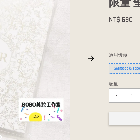
限量 
NT$ 690
適用優惠
滿$5000折$30
數量
-