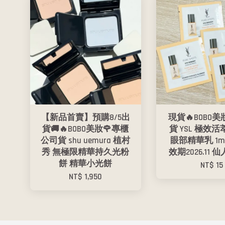
【新品首賣】預購8/5出
現貨🔥BOBO美
貨🚚🔥BOBO美妝🌹專櫃
貨 YSL 極效
公司貨 shu uemura 植村
眼部精華乳 1
秀 無極限精華持久光粉
效期2026.11
餅 精華小光餅
NT$ 15
NT$ 1,950