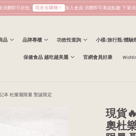
現在去購物！
消費即可折抵
加入會員 消費即可累績點數 下筆消費
商品
品牌專櫃
功效性查詢
小樣/旅行瓶/體驗
保健食品 越吃越美麗
官網會員好康
Wishli
美筆記本 杜樂麗限量 聖誕限定
現貨🔥
奧杜