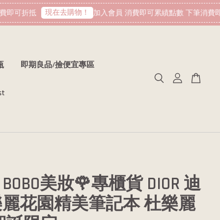
現在去購物！
即可折抵
加入會員 消費即可累績點數 下筆消費即可
瓶
即期良品/撿便宜專區
st
BOBO美妝🌹專櫃貨 DIOR 迪
樂麗花園精美筆記本 杜樂麗