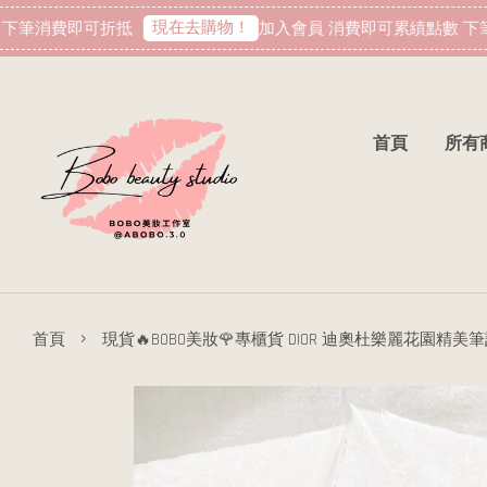
現在去購物！
筆消費即可折抵
加入會員 消費即可累績點數 下筆
首頁
所有
›
首頁
現貨🔥BOBO美妝🌹專櫃貨 DIOR 迪奧杜樂麗花園精