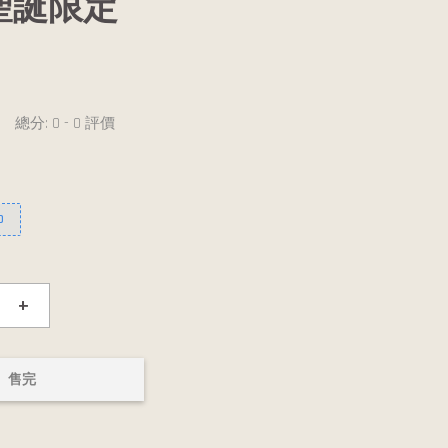
聖誕限定
總分:
0
-
0
評價
0
+
售完