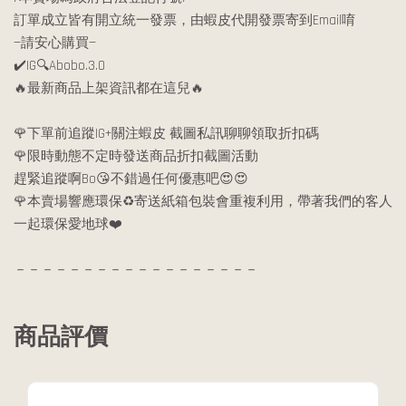
訂單成立皆有開立統一發票，由蝦皮代開發票寄到Email唷
—請安心購買—
✔️IG🔍Abobo.3.0
🔥最新商品上架資訊都在這兒🔥
🌹下單前追蹤IG+關注蝦皮 截圖私訊聊聊領取折扣碼
🌹限時動態不定時發送商品折扣截圖活動
趕緊追蹤啊Bo😘不錯過任何優惠吧😍😍
🌹本賣場響應環保♻️寄送紙箱包裝會重複利用，帶著我們的客人
一起環保愛地球❤️
－－－－－－－－－－－－－－－－－－
商品評價