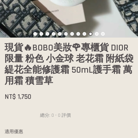
現貨🔥BOBO美妝🌹專櫃貨 DIOR
限量 粉色 小金球 老花霜 附紙袋
緹花全能修護霜 50mL護手霜 萬
用霜 積雪草
NT$ 1,750
總分:
0
-
0
評價
適用優惠