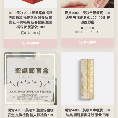
BOBO美妝 2024限量超值福袋
現貨🔥BOBO美妝🌹專櫃貨 DIOR
美妝福袋 福袋專區 保養品 驚
迪奧 豐漾俏唇蜜#001 #018 豐
喜包 年終福袋 新春福袋 聖誕
漾翹唇蜜
福袋 節慶福袋 DIOR
NT$ 1,150
NT$ 1,380
-16.7%
從
NT$ 888
起
加入購物車
加入購物車
現貨🔥BOBO美妝🌹 聖誕節禮物
現貨🔥BOBO美妝🌹專櫃貨 DIOR
盲盒 交換禮物 情人節禮物 dior
迪奧 癮誘唇膏外殼 限量 巴黎