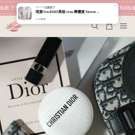
現在去購物！
點數 下筆消費即可折抵
加入會員 消費即可累績點數
Y********
已購買了
現貨:fire:BOBO美妝:rose:專櫃貨 Relove 胺基酸私密潔淨你露 私密肌傳明酸潔淨精華凝露 120ml 私密洗
26 分鐘前