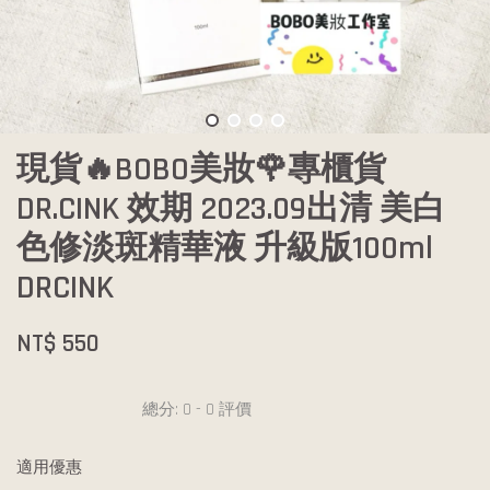
現貨🔥BOBO美妝🌹專櫃貨
DR.CINK 效期 2023.09出清 美白
色修淡斑精華液 升級版100ml
DRCINK
NT$ 550
總分:
0
-
0
評價
適用優惠