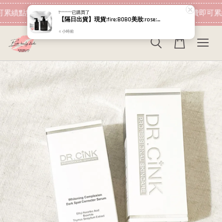
現在去購物！
累績點數 下筆消費即可折抵
加入會員 消費即可累
T********
已購買了
【隔日出貨】現貨:fire:BOBO美妝:rose:專櫃貨 RELOVE 黑泌肽豐盈洗髮精450ml 黑泌肽養髮液 100ml 12%
4 小時前