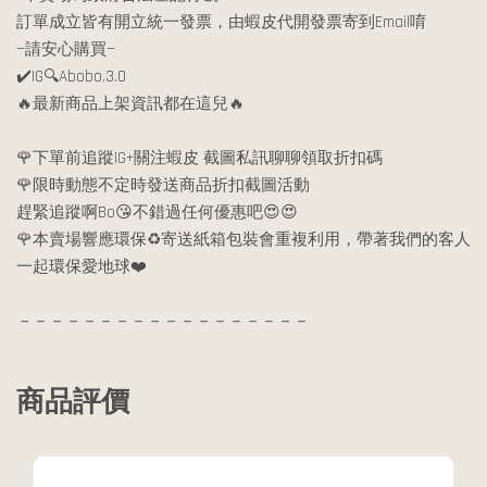
訂單成立皆有開立統一發票，由蝦皮代開發票寄到Email唷
—請安心購買—
✔️IG🔍Abobo.3.0
🔥最新商品上架資訊都在這兒🔥
🌹下單前追蹤IG+關注蝦皮 截圖私訊聊聊領取折扣碼
🌹限時動態不定時發送商品折扣截圖活動
趕緊追蹤啊Bo😘不錯過任何優惠吧😍😍
🌹本賣場響應環保♻️寄送紙箱包裝會重複利用，帶著我們的客人
一起環保愛地球❤️
－－－－－－－－－－－－－－－－－－
商品評價