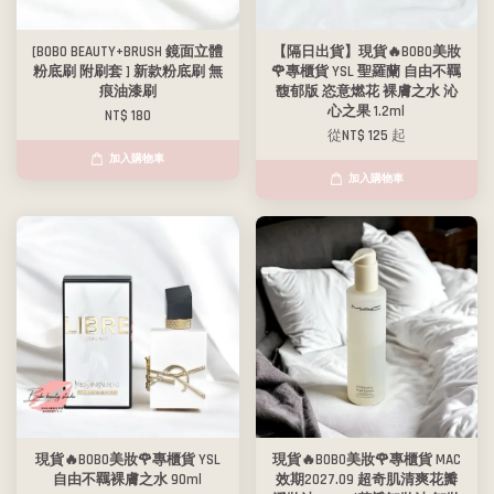
[BOBO BEAUTY+BRUSH 鏡面立體
【隔日出貨】現貨🔥BOBO美妝
粉底刷 附刷套 ] 新款粉底刷 無
🌹專櫃貨 YSL 聖羅蘭 自由不羈
痕油漆刷
馥郁版 恣意燃花 裸膚之水 沁
心之果 1.2ml
NT$ 180
從
NT$ 125
起
加入購物車
加入購物車
現貨🔥BOBO美妝🌹專櫃貨 YSL
現貨🔥BOBO美妝🌹專櫃貨 MAC
自由不羈裸膚之水 90ml
效期2027.09 超奇肌清爽花瓣