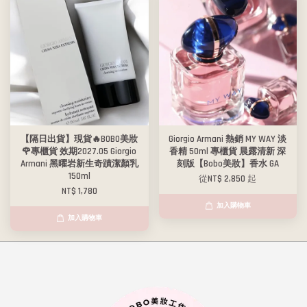
【隔日出貨】現貨🔥BOBO美妝
Giorgio Armani 熱銷 MY WAY 淡
🌹專櫃貨 效期2027.05 Giorgio
香精 50ml 專櫃貨 晨露清新 深
Armani 黑曜岩新生奇蹟潔顏乳
刻版【Bobo美妝】香水 GA
150ml
從
NT$ 2,850
起
NT$ 1,780
加入購物車
加入購物車