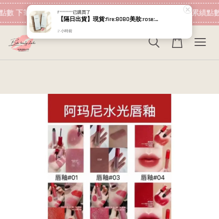
現在去購物！
點數 下筆消費即可折抵
加入會員 消費即可累績點數
F*********
已購買了
【隔日出貨】現貨:fire:BOBO美妝:rose:專櫃貨 2025新款 RELOVE 淨柔白桃 私密美白賦活晶球凝露30ml
2 小時前