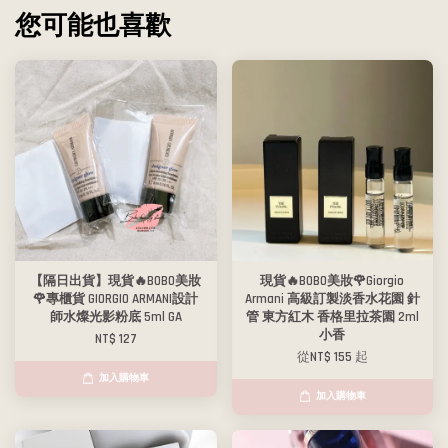
您可能也喜歡
【隔日出貨】現貨🔥BOBO美妝
現貨🔥BOBO美妝🌹Giorgio
🌹專櫃貨 GIORGIO ARMANI設計
Armani 高級訂製淡香水花園 針
師水燦光影粉底 5ml GA
管 東方紅木 香格里拉茶園 2ml
小香
NT$ 127
從
NT$ 155
起
加入購物車
加入購物車