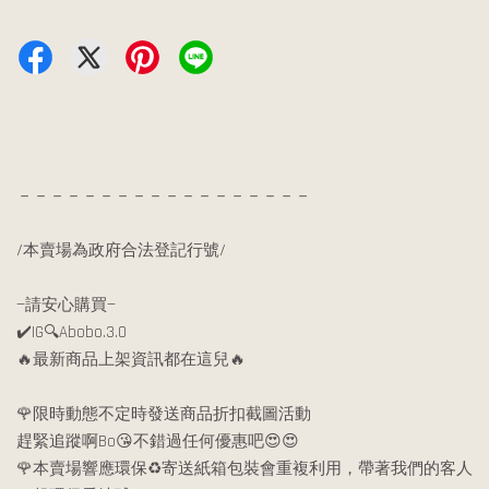
－－－－－－－－－－－－－－－－－－
/本賣場為政府合法登記行號/
—請安心購買—
✔️IG🔍Abobo.3.0
🔥最新商品上架資訊都在這兒🔥
🌹限時動態不定時發送商品折扣截圖活動
趕緊追蹤啊Bo😘不錯過任何優惠吧😍😍
🌹本賣場響應環保♻️寄送紙箱包裝會重複利用，帶著我們的客人