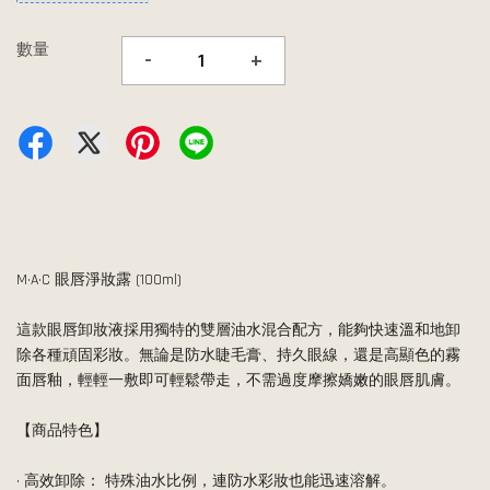
數量
-
+
M·A·C 眼唇淨妝露 (100ml)
這款眼唇卸妝液採用獨特的雙層油水混合配方，能夠快速溫和地卸
除各種頑固彩妝。無論是防水睫毛膏、持久眼線，還是高顯色的霧
面唇釉，輕輕一敷即可輕鬆帶走，不需過度摩擦嬌嫩的眼唇肌膚。
【商品特色】
• 高效卸除： 特殊油水比例，連防水彩妝也能迅速溶解。