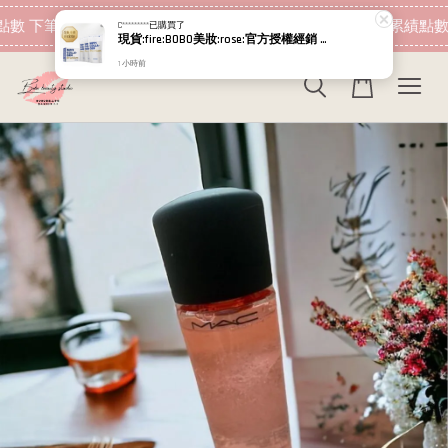
C*********
已購買了
現貨:fire:BOBO美妝:rose:官方授權經銷 日本NIPPI 日本製100%純膠原蛋白胜肽白金版 1盒3袋(附5g湯匙) 易吸收
現在去購物！
數 下筆消費即可折抵
加入會員 消費即可累績點數 
1 小時前