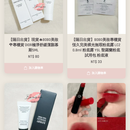
【隔日出貨】現貨🔥BOBO美妝
【隔日出貨】BOBO美妝專櫃貨
🌹專櫃貨 DIOR極淨舒緩潔顏慕
恆久完美裸光無瑕粉底露 LC2
斯5ML
0.8ml 粉底露 YSL 聖羅蘭粉底
試用包 粉底液
NT$ 80
NT$ 33
加入購物車
加入購物車