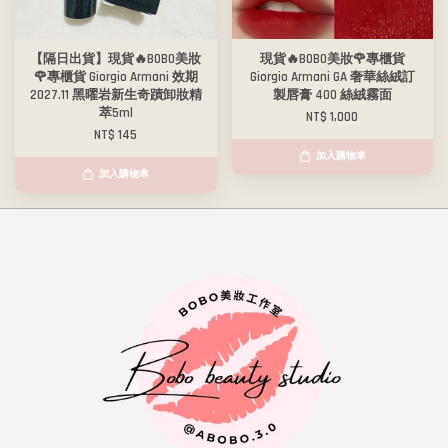
【隔日出貨】現貨🔥BOBO美妝
現貨🔥BOBO美妝🌹專櫃貨
🌹專櫃貨 Giorgio Armani 效期
Giorgio Armani GA 奢華絲絨訂
2027.11 黑曜岩新生奇蹟卸妝精
製唇膏 400 絲絨霧面
萃5ml
NT$ 1,000
NT$ 145
加入購物車
加入購物車