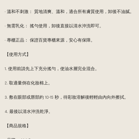
• 溫和不刺激： 質地清爽、溫和，適合所有膚質使用，卸後不油膩。
• 無需乳化： 搖勻使用，卸後直接以清水沖洗即可。
• 專櫃正品： 保證百貨專櫃來源，安心有保障。
【使用方式】
1. 使用前請先上下充分搖勻，使油水層完全混合。
2. 取適量倒在化妝棉上。
3. 敷在眼部或唇部約 10-15 秒，待彩妝溶解後輕輕由內向外擦拭。
4. 最後以清水沖洗乾淨。
【商品規格】