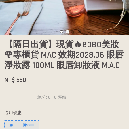
【隔日出貨】現貨🔥BOBO美妝
🌹專櫃貨 MAC 效期2028.06 眼唇
淨妝露 100ML 眼唇卸妝液 M.A.C
NT$ 550
總分:
0
-
0
評價
適用優惠
滿$5000折$300