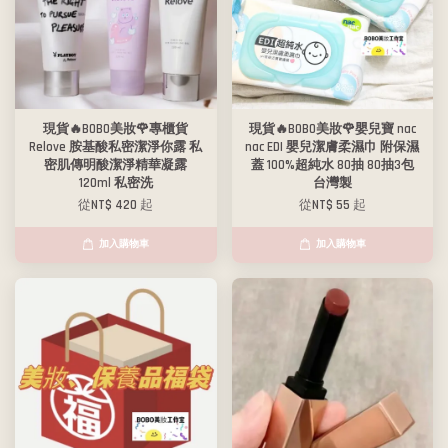
現貨🔥BOBO美妝🌹專櫃貨
現貨🔥BOBO美妝🌹嬰兒寶 nac
Relove 胺基酸私密潔淨你露 私
nac EDI 嬰兒潔膚柔濕巾 附保濕
密肌傳明酸潔淨精華凝露
蓋 100%超純水 80抽 80抽3包
120ml 私密洗
台灣製
從
NT$ 420
起
從
NT$ 55
起
加入購物車
加入購物車