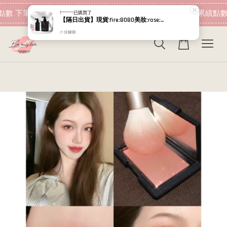
現在去購物！
數 下筆消費即可折抵
加入會員 消費即可累績點數
T********
已購買了
【隔日出貨】現貨:fire:BOBO美妝:rose:專櫃貨 RELOVE 黑泌肽豐盈洗髮精450ml 黑泌肽養髮液 100ml 12%
21 分鐘前