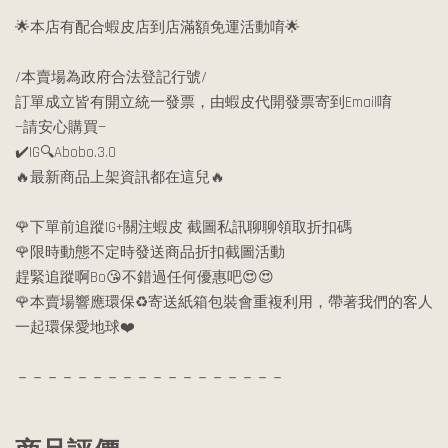
🌟本店有配合蝦皮店到店滿額免運活動唷🌟
/本賣場為政府合法登記行號/
訂單成立皆有開立統一發票，由蝦皮代開發票寄到Email唷
—請安心購買—
✔️IG🔍Abobo.3.0
🔥最新商品上架資訊都在這兒🔥
🌹下單前追蹤IG+關注蝦皮 截圖私訊聊聊領取折扣碼
🌹限時動態不定時發送商品折扣截圖活動
趕緊追蹤啊Bo😘不錯過任何優惠吧😍😍
🌹本賣場響應環保♻️寄送紙箱包裝會重複利用，帶著我們的客人
一起環保愛地球❤️
－－－－－－－－－－－－－－－－－－