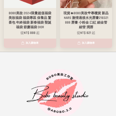
BOBO美妝 2024限量超值福袋
現貨🔥BOBO美妝🌹專櫃貨 新品
美妝福袋 福袋專區 保養品 驚
NARS 激情過後水光唇膏218321
喜包 年終福袋 新春福袋 聖誕
888 唇膏 小粉金 口紅 細金管
福袋 節慶福袋 DIOR
細管 潤唇
從
NT$ 888
起
從
NT$ 821
起
加入購物車
加入購物車