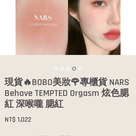
現貨🔥BOBO美妝🌹專櫃貨 NARS
Behave TEMPTED Orgasm 炫色腮
紅 深喉嚨 腮紅
NT$ 1,022