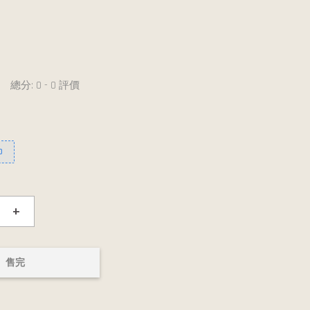
總分:
0
-
0
評價
0
+
售完