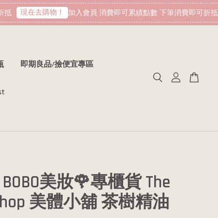
現在去購物！
加入會員 消費即可累績點數 下筆消費即可折抵
瓶
即期良品/撿便宜專區
st
BOBO美妝🌹專櫃貨 The
 Shop 美體小舖 茶樹精油