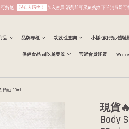
現在去購物！
折抵
加入會員 消費即可累績點數 下筆消費即可折抵
商品
品牌專櫃
功效性查詢
小樣/旅行瓶/體驗
保健食品 越吃越美麗
官網會員好康
Wishli
樹精油 20ml
現貨🔥
Body