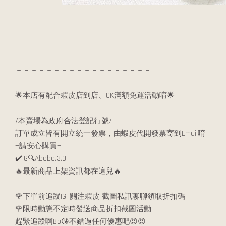
－－－－－－－－－－－－－－－－－－
🌟本店有配合蝦皮店到店、OK滿額免運活動唷🌟
/本賣場為政府合法登記行號/
訂單成立皆有開立統一發票，由蝦皮代開發票寄到Email唷
—請安心購買—
✔️IG🔍Abobo.3.0
🔥最新商品上架資訊都在這兒🔥
🌹下單前追蹤IG+關注蝦皮 截圖私訊聊聊領取折扣碼
🌹限時動態不定時發送商品折扣截圖活動
趕緊追蹤啊Bo😘不錯過任何優惠吧😍😍