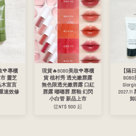
妝🌹專櫃
現貨🔥BOBO美妝🌹專櫃
【隔日
上市 靈芝
貨 植村秀 透光嫩唇露
BOB
S 品木宣言
無色限透光嫩唇露 口紅
Giorg
重速效修
唇露 嘟嘟唇 唇釉 幻閃
2027.
小白管 新品上市
卸
從
NT$ 500
起