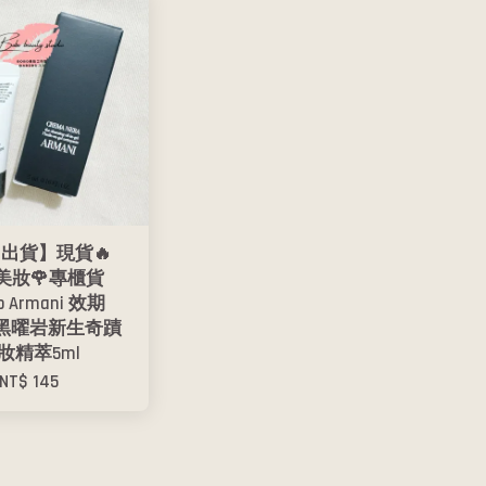
出貨】現貨🔥
O美妝🌹專櫃貨
io Armani 效期
11 黑曜岩新生奇蹟
妝精萃5ml
NT$ 145