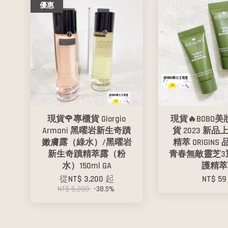
優惠
現貨🌹專櫃貨 Giorgio
現貨🔥BOBO美
Armani 黑曜岩新生奇蹟
貨 2023 新品
嫩膚露（綠水）/黑曜岩
精萃 ORIGIN
新生奇蹟精萃露（粉
青春無敵靈芝3
水）150ml GA
護精萃
從
NT$ 3,200
起
NT$ 59
NT$ 5,200
-38.5%