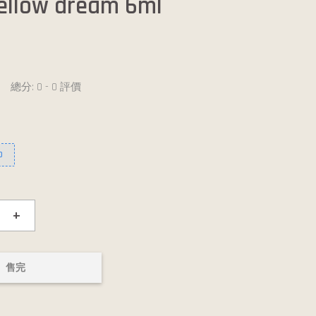
llow dream 6ml
總分:
0
-
0
評價
0
+
售完