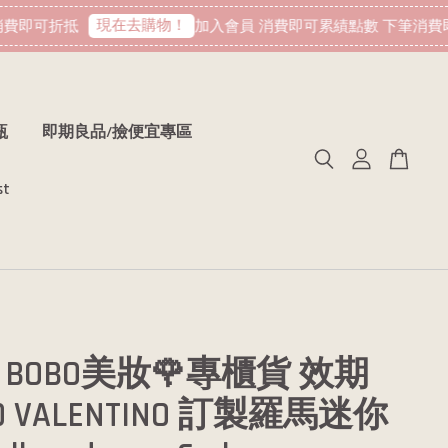
現在去購物！
費即可折抵
加入會員 消費即可累績點數 下筆消費即
瓶
即期良品/撿便宜專區
st
BOBO美妝🌹專櫃貨 效期
.10 VALENTINO 訂製羅馬迷你