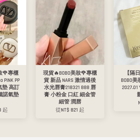
妝🌹專櫃
現貨🔥BOBO美妝🌹專櫃
【隔日
 PINK PP
貨 新品 NARS 激情過後
BOBO
氣墊 高訂
水光唇膏218321 888 唇
2027.
鐵諾氣墊
膏 小粉金 口紅 細金管
細管 潤唇
80
起
從
NT$ 821
起