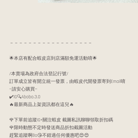
－－－－－－－－－－－－－－－－－－
🌟本店有配合蝦皮店到店滿額免運活動唷🌟
/本賣場為政府合法登記行號/
訂單成立皆有開立統一發票，由蝦皮代開發票寄到Email唷
—請安心購買—
✔️IG🔍Abobo.3.0
🔥最新商品上架資訊都在這兒🔥
🌹下單前追蹤IG+關注蝦皮 截圖私訊聊聊領取折扣碼
🌹限時動態不定時發送商品折扣截圖活動
趕緊追蹤啊Bo😘不錯過任何優惠吧😍😍