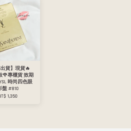
出貨】現貨🔥
美妝🌹專櫃貨 效期
01 YSL 時尚四色眼
影盤 #810
NT$ 1,350