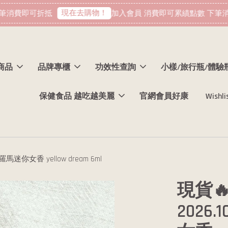
現在去購物！
消費即可折抵
加入會員 消費即可累績點數 下筆消
商品
品牌專櫃
功效性查詢
小樣/旅行瓶/體驗
保健食品 越吃越美麗
官網會員好康
Wishli
羅馬迷你女香 yellow dream 6ml
現貨
2026