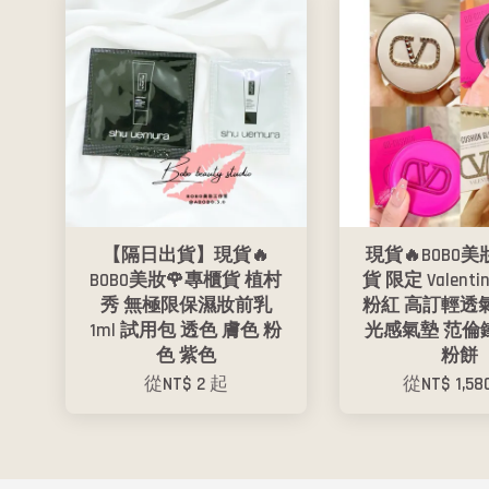
【隔日出貨】現貨🔥
現貨🔥BOBO美
BOBO美妝🌹專櫃貨 植村
貨 限定 Valentino
秀 無極限保濕妝前乳
粉紅 高訂輕透
1ml 試用包 透色 膚色 粉
光感氣墊 范倫
色 紫色
粉餅
從
NT$ 2
起
從
NT$ 1,5