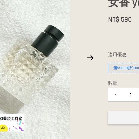
女香 ye
NT$ 590
適用優惠
滿$5000折$30
數量
-