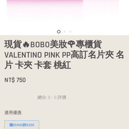
現貨🔥BOBO美妝🌹專櫃貨
VALENTINO PINK PP高訂名片夾 名
片 卡夾 卡套 桃紅
NT$ 750
總分:
0
-
0
評價
適用優惠
滿$5000折$300