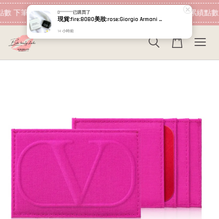
現在去購物！
數 下筆消費即可折抵
加入會員 消費即可累績點數
D*********
已購買了
現貨:fire:BOBO美妝:rose:Giorgio Armani 黑曜岩新生奇蹟乳霜 輕乳霜 經典版 15ml 5ml小樣 GA
14 小時前