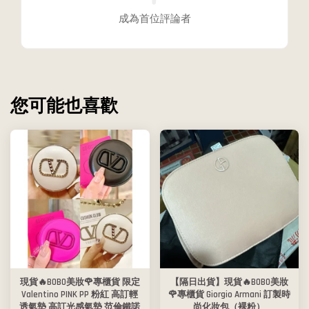
成為首位評論者
您可能也喜歡
現貨🔥BOBO美妝🌹專櫃貨 限定
【隔日出貨】現貨🔥BOBO美妝
Valentino PINK PP 粉紅 高訂輕
🌹專櫃貨 Giorgio Armani 訂製時
透氣墊 高訂光感氣墊 范倫鐵諾
尚化妝包（裸粉）