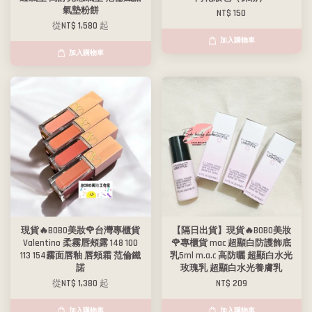
氣墊粉餅
NT$ 150
從
NT$ 1,580
起
加入購物車
加入購物車
現貨🔥BOBO美妝🌹台灣專櫃貨
【隔日出貨】現貨🔥BOBO美妝
Valentino 柔霧唇頰露 148 100
🌹專櫃貨 mac 超顯白防護飾底
113 154霧面唇釉 唇頰霜 范倫鐵
乳5ml m.a.c 高防曬 超顯白水光
諾
玫瑰乳 超顯白水光養膚乳
從
NT$ 1,380
起
NT$ 209
加入購物車
加入購物車