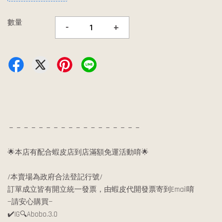
數量
-
+
－－－－－－－－－－－－－－－－－－
🌟本店有配合蝦皮店到店滿額免運活動唷🌟
/本賣場為政府合法登記行號/
訂單成立皆有開立統一發票，由蝦皮代開發票寄到Email唷
—請安心購買—
✔️IG🔍Abobo.3.0