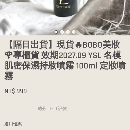
【隔日出貨】現貨🔥BOBO美妝
🌹專櫃貨 效期2027.09 YSL 名模
肌密保濕持妝噴霧 100ml 定妝噴
霧
NT$ 999
總分:
0
-
0
評價
適用優惠