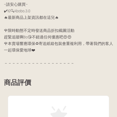
—請安心購買—
✔️IG🔍Abobo.3.0
🔥最新商品上架資訊都在這兒🔥
🌹限時動態不定時發送商品折扣截圖活動
趕緊追蹤啊Bo😘不錯過任何優惠吧😍😍
🌹本賣場響應環保♻️寄送紙箱包裝會重複利用，帶著我們的客人
一起環保愛地球❤️
－－－－－－－－－－－－－－－－－－
商品評價