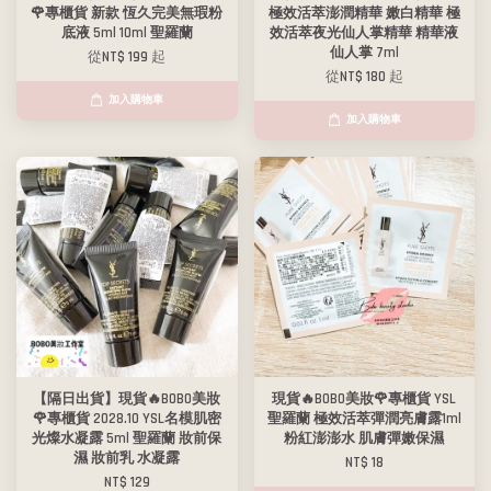
🌹專櫃貨 新款 恆久完美無瑕粉
極效活萃澎潤精華 嫩白精華 極
底液 5ml 10ml 聖羅蘭
效活萃夜光仙人掌精華 精華液
仙人掌 7ml
從
NT$ 199
起
從
NT$ 180
起
加入購物車
加入購物車
【隔日出貨】現貨🔥BOBO美妝
現貨🔥BOBO美妝🌹專櫃貨 YSL
🌹專櫃貨 2028.10 YSL名模肌密
聖羅蘭 極效活萃彈潤亮膚露1ml
光燦水凝露 5ml 聖羅蘭 妝前保
粉紅澎澎水 肌膚彈嫩保濕
濕 妝前乳 水凝露
NT$ 18
NT$ 129