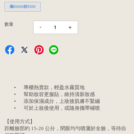
滿$5000折$300
數量
-
+
•
專櫃熱賣款，輕盈水霧質地
•
幫助妝容更服貼，維持清新妝感
•
添加保濕成分，上妝後肌膚不緊繃
•
可於上妝後使用，或隨身攜帶補噴
【使用方式】
距離臉部約 15-20 公分，閉眼均勻噴灑於全臉，等待自