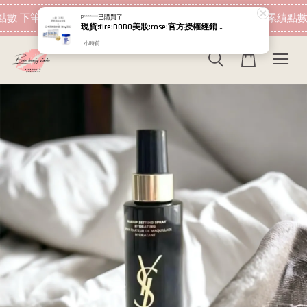
現在去購物！
數 下筆消費即可折抵
加入會員 消費即可累績點數
P*******
已購買了
現貨:fire:BOBO美妝:rose:官方授權經銷 日本NIPPI 日本製100%純膠原蛋白胜肽白金版 1盒3袋(附5g湯匙) 易吸收
1 小時前