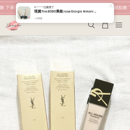
現在去購物！
數 下筆消費即可折抵
加入會員 消費即可累績點數 
M*********
已購買了
現貨:fire:BOBO美妝:rose:Giorgio Armani 高訂完美絲絨水慕斯粉底PRO 5ml 超持妝絲絨水慕斯 小樣 GA
1 小時前