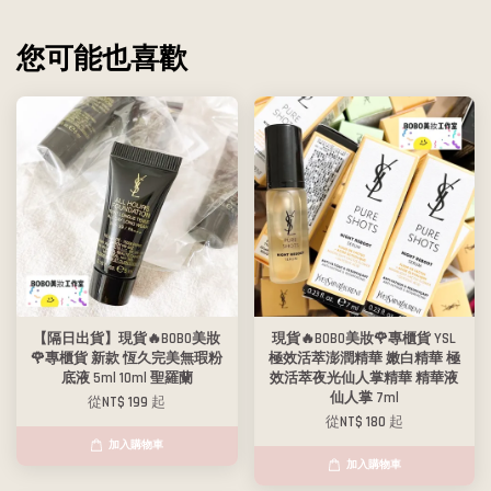
您可能也喜歡
【隔日出貨】現貨🔥BOBO美妝
現貨🔥BOBO美妝🌹專櫃貨 YSL
🌹專櫃貨 新款 恆久完美無瑕粉
極效活萃澎潤精華 嫩白精華 極
底液 5ml 10ml 聖羅蘭
效活萃夜光仙人掌精華 精華液
仙人掌 7ml
從
NT$ 199
起
從
NT$ 180
起
加入購物車
加入購物車