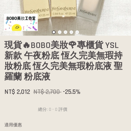
現貨🔥BOBO美妝🌹專櫃貨 YSL
新款 午夜粉底 恆久完美無瑕持
妝粉底 恆久完美無瑕粉底液 聖
羅蘭 粉底液
NT$ 2,012
NT$ 2,700
-25.5%
總分:
0
-
0
評價
適用優惠