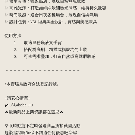
✨ 奢華質地：輕盈貼膚，展現自然無瑕妝效
✨ 高雅光澤：打造如絲緞般細緻光澤感，維持持久妝容
✨ 時尚妝感：適合日夜各種場合，展現自信與氣場
✨ 設計包裝：YSL 經典黑金設計，質感與美感兼具
使用方法
	1.	取適量粉底液於手背
	2.	搭配粉底刷、粉撲或指腹均勻上妝
	3.	可依需求疊加，打造自然或高遮瑕妝感
－－－－－－－－－－－－－－－－－－
/本賣場為政府合法登記行號/
—請安心購買—
✔️IG🔍Abobo.3.0  
🔥最新商品上架資訊都在這兒🔥
🌹限時動態不定時發送商品折扣截圖活動
趕緊追蹤啊Bo😘不錯過任何優惠吧😍😍