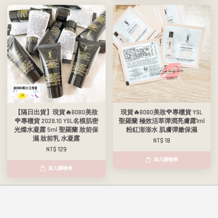
【隔日出貨】現貨🔥BOBO美妝
現貨🔥BOBO美妝🌹專櫃貨 YSL
🌹專櫃貨 2028.10 YSL名模肌密
聖羅蘭 極效活萃彈潤亮膚露1ml
光燦水凝露 5ml 聖羅蘭 妝前保
粉紅澎澎水 肌膚彈嫩保濕
濕 妝前乳 水凝露
NT$ 18
NT$ 129
加入購物車
加入購物車