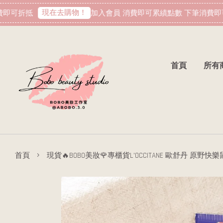
現在去購物！
可折抵
加入會員 消費即可累績點數 下筆消費即可
首頁
所有
›
首頁
現貨🔥BOBO美妝🌹專櫃貨L'OCCITANE 歐舒丹 原野