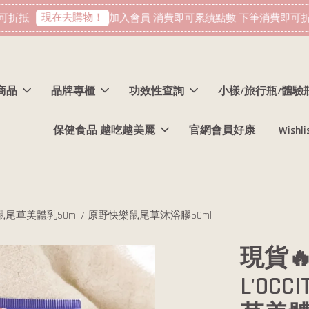
現在去購物！
折抵
加入會員 消費即可累績點數 下筆消費即可折抵
商品
品牌專櫃
功效性查詢
小樣/旅行瓶/體驗
保健食品 越吃越美麗
官網會員好康
Wishli
快樂鼠尾草美體乳50ml / 原野快樂鼠尾草沐浴膠50ml
現貨
L'OC