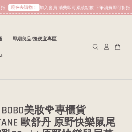
現在去購物！
加入會員 消費即可累績點數 下筆消費即可折抵
瓶
即期良品/撿便宜專區
st
BOBO美妝🌹專櫃貨
CITANE 歐舒丹 原野快樂鼠尾