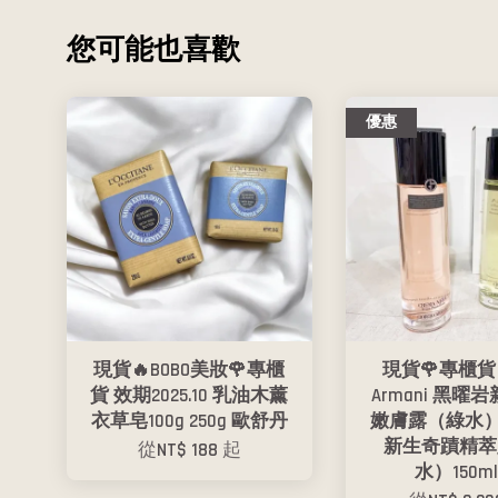
您可能也喜歡
優惠
現貨🔥BOBO美妝🌹專櫃
現貨🌹專櫃貨 Gi
貨 效期2025.10 乳油木薰
Armani 黑曜
衣草皂100g 250g 歐舒丹
嫩膚露（綠水）
新生奇蹟精萃
從
NT$ 188
起
水）150ml