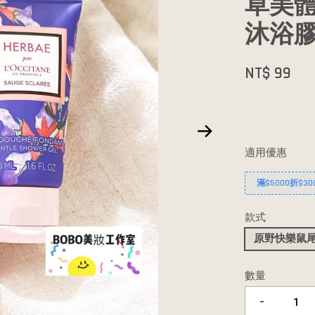
草美體
沐浴膠
NT$ 99
適用優惠
滿$5000折$30
款式
原野快樂鼠尾
數量
-