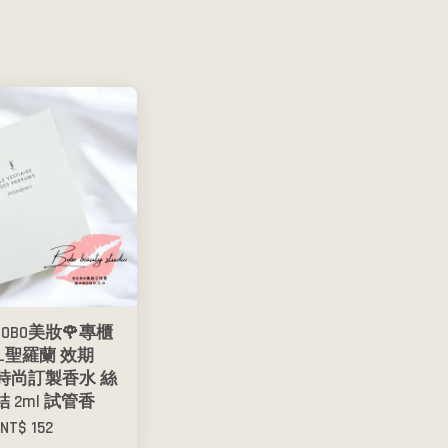
BOBO美妝🌹專櫃
SL聖羅蘭 效期
02 時尚訂製香水 絲
 2ml 試管香
NT$ 152