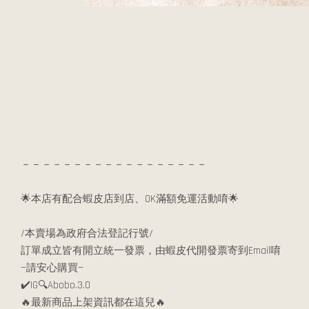
－－－－－－－－－－－－－－－－－－
🌟本店有配合蝦皮店到店、OK滿額免運活動唷🌟
/本賣場為政府合法登記行號/
訂單成立皆有開立統一發票，由蝦皮代開發票寄到Email唷
—請安心購買—
✔️IG🔍Abobo.3.0
🔥最新商品上架資訊都在這兒🔥