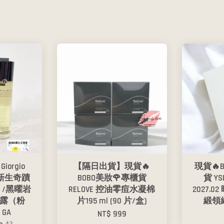
orgio
【隔日出貨】現貨🔥
現貨🔥
岩新生奇蹟
BOBO美妝🌹專櫃貨
貨 Y
/黑曜岩
RELOVE 控油零痘水凝棉
2027.
露（粉
片195 ml (90 片/盒)
緞領結
 GA
NT$ 999