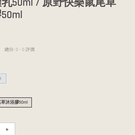
乳50ml / 原野快樂鼠尾草
50ml
總分:
0
-
0
評價
0
草沐浴膠50ml
+