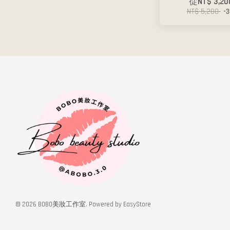
從
NT$ 3,2
NT$ 5,200
-
© 2026 BOBO美妝工作室. Powered by
EasyStore