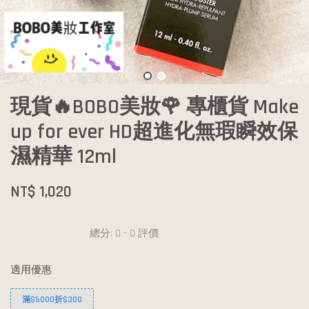
現貨🔥BOBO美妝🌹 專櫃貨 Make
up for ever HD超進化無瑕瞬效保
濕精華 12ml
NT$ 1,020
總分:
0
-
0
評價
適用優惠
滿$5000折$300