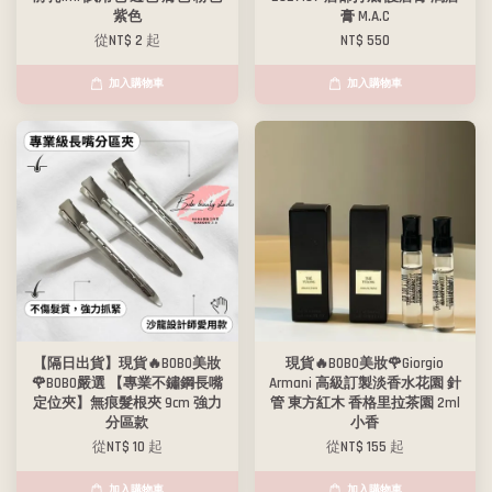
紫色
膏 M.A.C
從
NT$ 2
起
NT$ 550
加入購物車
加入購物車
【隔日出貨】現貨🔥BOBO美妝
現貨🔥BOBO美妝🌹Giorgio
🌹BOBO嚴選 【專業不鏽鋼長嘴
Armani 高級訂製淡香水花園 針
定位夾】無痕髮根夾 9cm 強力
管 東方紅木 香格里拉茶園 2ml
分區款
小香
從
NT$ 10
起
從
NT$ 155
起
加入購物車
加入購物車