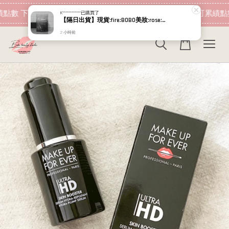
現在去購物！
點數 下筆消費即可折抵
加入會員 消費即可累績點數
K************
已購買了
【隔日出貨】現貨:fire:BOBO美妝:rose:專櫃貨 Relove 4D黑米肽絲密膠囊
2 小時前