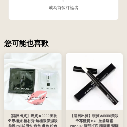
成為首位評論者
您可能也喜歡
【隔日出貨】現貨🔥BOBO美妝
【隔日出貨】現貨🔥BOBO美妝
🌹專櫃貨 植村秀 無極限保濕妝
🌹專櫃貨 MAC 妝前唇霜
前乳1ml 試用包 透色 膚色 粉色
2027.07 唇部打底 護唇膏 潤唇