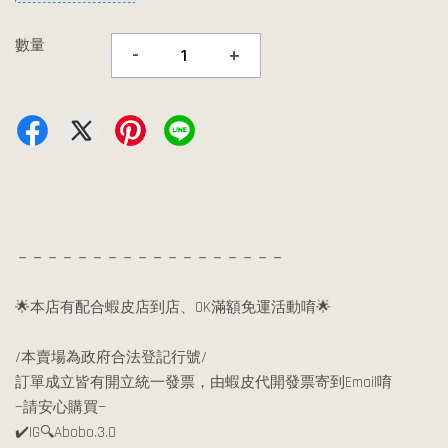
數量
-
+
－－－－－－－－－－－－－－－－－－
🌟本店有配合蝦皮店到店、OK滿額免運活動唷🌟
/本賣場為政府合法登記行號/
訂單成立皆有開立統一發票，由蝦皮代開發票寄到Email唷
—請安心購買—
✔️IG🔍Abobo.3.0