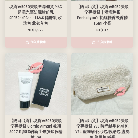
現貨🔥BOBO美妝🌹專櫃貨 MAC
【隔日出貨】現貨🔥BOBO美妝
超漾光高防曬妝前乳
🌹專櫃貨｜潘海利根
SPF50+/PA+++ M.A.C 隔離乳 玫
Penhaligon's 初醒桂香淡香精
瑰色 薰衣草色
1.5ml 小香
NT$ 1,277
NT$ 87
加入購物車
加入購物車
【隔日出貨】現貨🔥BOBO美妝
【隔日出貨】現貨🔥BOBO美妝
🌹專櫃貨 Giorgio Armani 效期
🌹專櫃貨 YSL 時尚絨毛化妝包
2027.11 黑曜岩新生奇蹟卸妝精
YSL 聖羅蘭 化妝包 收納包 盥洗
萃5ml
包 萬用包 絨毛