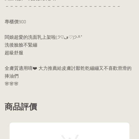
－－－－－－－－－－－－－－－－－－－－－－－－－
專櫃價900
闆娘超愛的洗面乳上架啦(੭♡ڡ♡)੭‧º·˚
洗後臉臉不緊繃
超級舒服
全膚質適用唷❤️ 大力推薦給皮膚討厭乾乾繃繃又不喜歡滑滑的
捧油們
🌸🌸🌸
商品評價