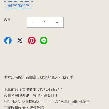
滿$5000折$300
數量
-
+
🌟本店有配合萊爾富．OK滿額免運活動唷🌟
下單前關注賣場並追蹤IG 🔍Abobo.3.0
截圖私訊聊聊即可獲得折價卷唷！
✨收到商品後限時動態tag abobo.3.0分享回饋即可獲得
回購現折50元的折價卷唷