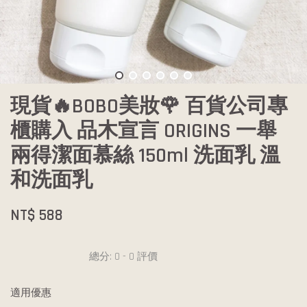
現貨🔥BOBO美妝🌹 百貨公司專
櫃購入 品木宣言 ORIGINS 一舉
兩得潔面慕絲 150ml 洗面乳 溫
和洗面乳
NT$ 588
總分:
0
-
0
評價
適用優惠