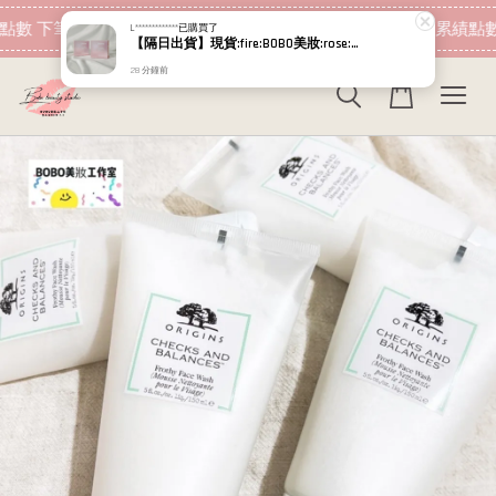
現在去購物！
點數 下筆消費即可折抵
加入會員 消費即可累績點數
L*************
已購買了
【隔日出貨】現貨:fire:BOBO美妝:rose:專櫃貨 RELOVE 順暢美顏千億益生菌 SCFAs專益:tm: (蜜桃風味) 益生菌
28 分鐘前