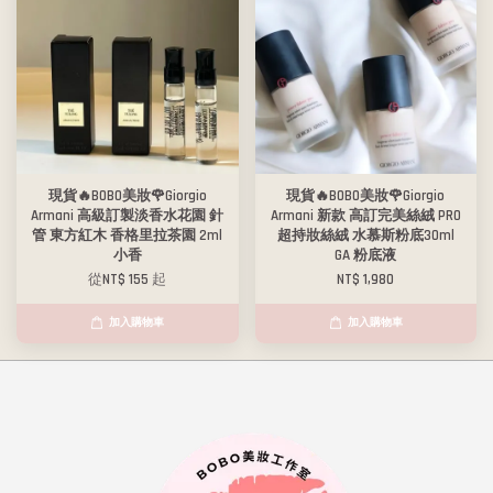
現貨🔥BOBO美妝🌹Giorgio
現貨🔥BOBO美妝🌹Giorgio
Armani 高級訂製淡香水花園 針
Armani 新款 高訂完美絲絨 PRO
管 東方紅木 香格里拉茶園 2ml
超持妝絲絨 水慕斯粉底30ml
小香
GA 粉底液
從
NT$ 155
起
NT$ 1,980
加入購物車
加入購物車