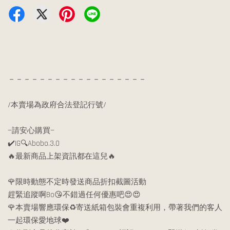
－－－－－－－－－－－－－－－－－－
/本賣場為政府合法登記行號/
—請安心購買—
✔️IG🔍Abobo.3.0
🔥最新商品上架資訊都在這兒🔥
🌹限時動態不定時發送商品折扣截圖活動
趕緊追蹤啊Bo😘不錯過任何優惠吧😍😍
🌹本賣場響應環保♻️寄送紙箱包裝會重複利用，帶著我們的客人
一起環保愛地球❤️