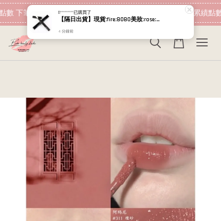
現在去購物！
點數 下筆消費即可折抵
加入會員 消費即可累績點數
B*********
已購買了
【隔日出貨】現貨:fire:BOBO美妝:rose:專櫃貨 MAC 妝前唇霜 2027.07 唇部打底 護唇膏 潤唇膏 M.A.C
4 分鐘前