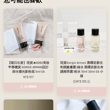
您可能也喜歡
【隔日出貨】現貨🔥BOBO美妝
現貨Giorgio Armani 黑曜岩新生
🌹專櫃貨 GIORGIO ARMANI設計
奇蹟嫩膚露/綠水 黑曜岩新生奇
師水燦光影粉底 5ml GA
蹟精萃露/粉水 10ml 30ml GA 小
樣
NT$ 127
從
NT$ 125
起
加入購物車
加入購物車