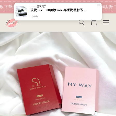
現在去購物！
數 下筆消費即可折抵
加入會員 消費即可累績點數 
T*******
已購買了
現貨:fire:BOBO美妝:rose:專櫃貨 植村秀 短效出清 全面持久瞬翹睫毛膏 3D超廣角濃密睫毛膏 綻放大眼防水睫毛膏 黑 超纖長 防水
1 小時前