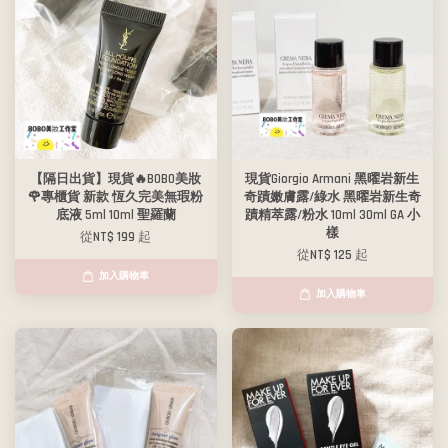
【隔日出貨】現貨🔥BOBO美妝
現貨Giorgio Armani 黑曜岩新生
🌹專櫃貨 新款 恆久完美無瑕粉
奇蹟嫩膚露/綠水 黑曜岩新生奇
底液 5ml 10ml 聖羅蘭
蹟精萃露/粉水 10ml 30ml GA 小
樣
從
NT$ 199
起
從
NT$ 125
起
加入購物車
加入購物車