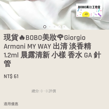
現貨🔥BOBO美妝🌹Giorgio
Armani MY WAY 出清 淡香精
1.2ml 晨露清新 小樣 香水 GA 針
管
NT$ 61
總分:
0
-
0
評價
適用優惠