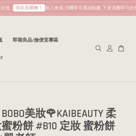
現在去購物！
抵
加入會員 消費即可累績點數 下筆消費即可折抵
瓶
即期良品/撿便宜專區
st
BOBO美妝🌹KAIBEAUTY 柔
蜜粉餅 #B10 定妝 蜜粉餅