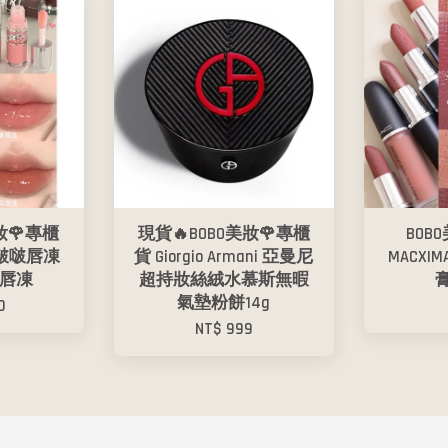
妝🌹專櫃
現貨🔥BOBO美妝🌹專櫃
BOB
 啵啵唇凍
貨 Giorgio Armani 亞曼尼
MACX
唇凍
超持妝絲絨水慕斯無暇
膏
氣墊粉餅14g
0
NT$ 999