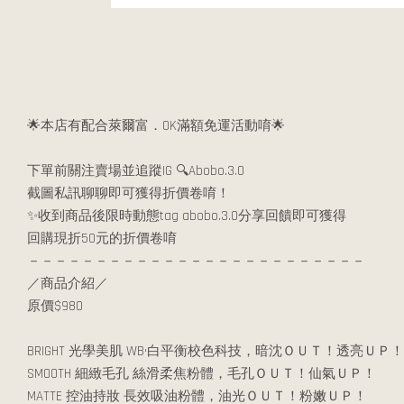
🌟本店有配合萊爾富．OK滿額免運活動唷🌟
下單前關注賣場並追蹤IG 🔍Abobo.3.0
截圖私訊聊聊即可獲得折價卷唷！
✨收到商品後限時動態tag abobo.3.0分享回饋即可獲得
回購現折50元的折價卷唷
－－－－－－－－－－－－－－－－－－－－－－－－－
／商品介紹／
原價$980
BRIGHT 光學美肌 WB•白平衡校色科技，暗沈ＯＵＴ！透亮ＵＰ！
SMOOTH 細緻毛孔 絲滑柔焦粉體，毛孔ＯＵＴ！仙氣ＵＰ！
MATTE 控油持妝 長效吸油粉體，油光ＯＵＴ！粉嫩ＵＰ！