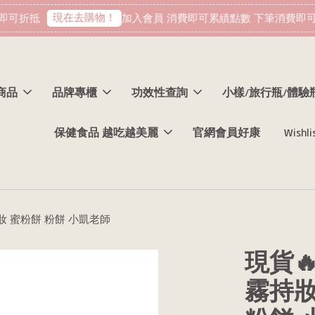
現在去購物！
可折抵
加入會員 消費即可累績點數 下筆消費即可折
商品
品牌專櫃
功效性查詢
小樣/旅行瓶/體驗
保健食品 越吃越美麗
官網會員好康
Wishli
0 定妝 蜜粉餅 粉餅 小凱老師
現貨🔥
霧持妝