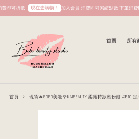
現在去購物！
費即可折抵
加入會員 消費即可累績點數 下筆消費即
首頁
所有
›
首頁
現貨🔥BOBO美妝🌹KAIBEAUTY 柔霧持妝蜜粉餅 #B1