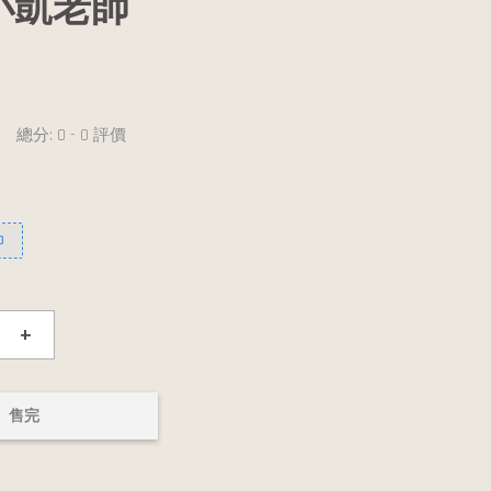
小凱老師
總分:
0
-
0
評價
0
+
售完