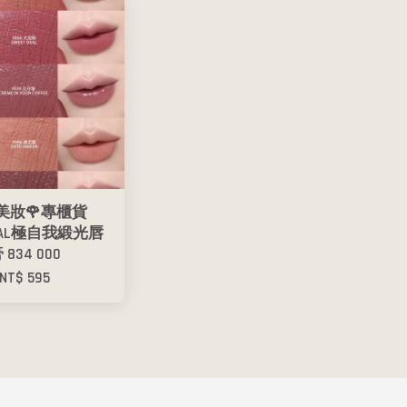
O美妝🌹專櫃貨
IMAL極自我緞光唇
 834 000
NT$ 595