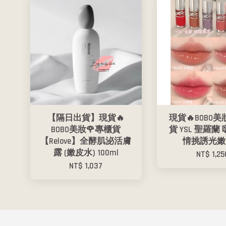
【隔日出貨】現貨🔥
現貨🔥BOBO美
BOBO美妝🌹專櫃貨
貨 YSL 聖羅蘭
【Relove】全酵肌泌活膚
情挑誘光嫩
露 (嫩皮水) 100ml
NT$ 1,25
NT$ 1,037