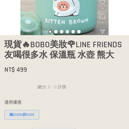
現貨🔥BOBO美妝🌹LINE FRIENDS
友喝很多水 保溫瓶 水壺 熊大
NT$ 499
總分:
0
-
0
評價
適用優惠
滿$5000折$300