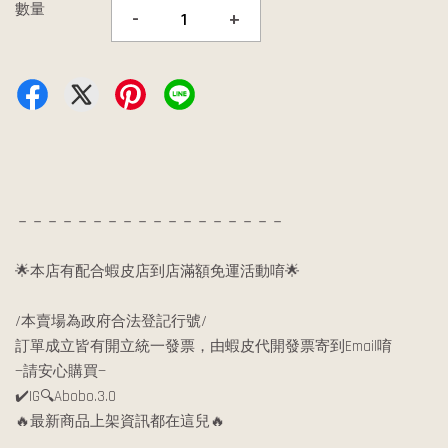
數量
-
+
－－－－－－－－－－－－－－－－－－
🌟本店有配合蝦皮店到店滿額免運活動唷🌟
/本賣場為政府合法登記行號/
訂單成立皆有開立統一發票，由蝦皮代開發票寄到Email唷
—請安心購買—
✔️IG🔍Abobo.3.0
🔥最新商品上架資訊都在這兒🔥