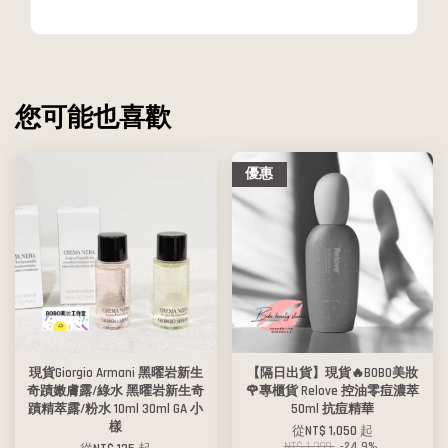
您可能也喜歡
優惠
現貨Giorgio Armani 黑曜岩新生
【隔日出貨】現貨🔥BOBO美妝
奇蹟嫩膚露/綠水 黑曜岩新生奇
🌹專櫃貨 Relove 控油零痘濃萃
蹟精萃露/粉水 10ml 30ml GA 小
50ml 抗痘精華
樣
從
NT$ 1,050
起
NT$ 1,399
-24.9%