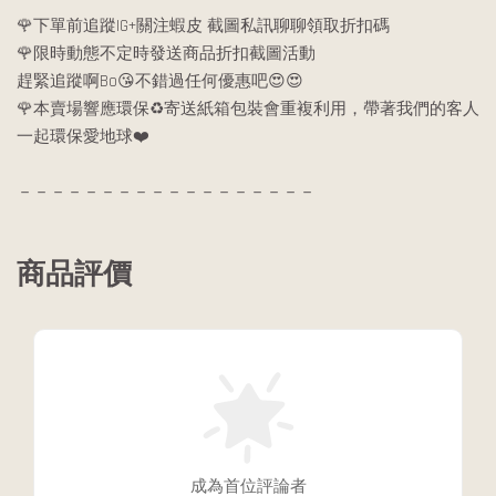
🌹下單前追蹤IG+關注蝦皮 截圖私訊聊聊領取折扣碼
🌹限時動態不定時發送商品折扣截圖活動
趕緊追蹤啊Bo😘不錯過任何優惠吧😍😍
🌹本賣場響應環保♻️寄送紙箱包裝會重複利用，帶著我們的客人
一起環保愛地球❤️
－－－－－－－－－－－－－－－－－－
商品評價
成為首位評論者