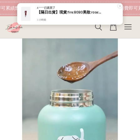
現在去購物！
可累績點數 下筆消費即可折抵
加入會員 消費即可
A******
已購買了
【隔日出貨】現貨:fire:BOBO美妝:rose:專櫃貨 Dior 迪奧 粉漾果凍唇蜜
3 小時前