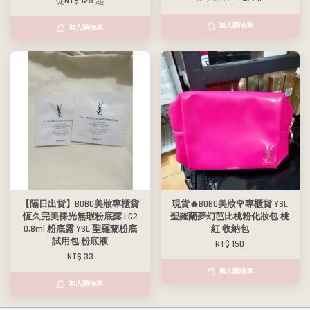
從
NT$ 125
起
加入購物車
加入購物車
【隔日出貨】BOBO美妝專櫃貨
現貨🔥BOBO美妝🌹專櫃貨 YSL
恆久完美裸光無瑕粉底露 LC2
聖羅蘭夢幻芭比桃粉化妝包 桃
0.8ml 粉底露 YSL 聖羅蘭粉底
紅 收納包
試用包 粉底液
NT$ 150
NT$ 33
加入購物車
加入購物車