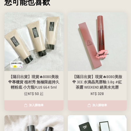
您可能也喜歡
【隔日出貨】現貨🔥BOBO美妝
【隔日出貨】現貨🔥BOBO美妝
🌹專櫃貨 植村秀 無極限超持久
🌹 3CE 水滴晶亮唇釉 3.8g #紅
輕粉底 小方瓶PLUS 664 5ml
茶露 WEEKEND 絕美水光唇
從
NT$ 50
起
NT$ 328
加入購物車
加入購物車