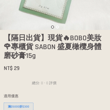
【隔日出貨】現貨🔥BOBO美妝
🌹專櫃貨 SABON 盛夏橄欖身體
磨砂膏15g
NT$ 29
總分:
0
-
0
評價
適用優惠
滿$5000折$300