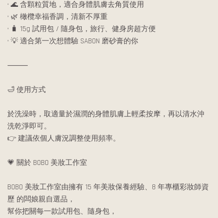
• 🌊 含顆粒質地，適合身體肌膚去角質使用
• 🌿 橄欖幸福香調，清新不厚重
• 🧳 15g 試用包 / 隨身包，旅行、健身房超方便
• 💡 適合第一次想體驗 SABON 磨砂膏的你
⸻
🛁 使用方式
於洗澡時，取適量於濕潤的身體肌膚上輕柔按摩，再以清水沖
洗乾淨即可。
👉 建議依個人膚況調整使用頻率。
💗 關於 BOBO 美妝工作室
BOBO 美妝工作室由擁有 15 年美妝保養經驗、8 年專櫃彩妝師資
歷 的闆娘親自選品，
幫你把關每一款試用包、隨身包，