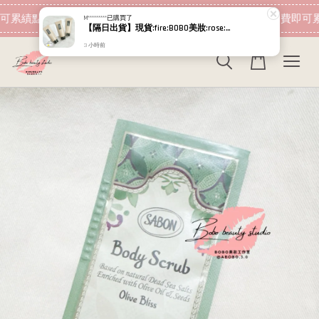
現在去購物！
可累績點數 下筆消費即可折抵
加入會員 消費即可累
M*********
已購買了
【隔日出貨】現貨:fire:BOBO美妝:rose:專櫃貨 植村秀 無極限超持久輕粉底 小方瓶PLUS 664 5ml
3 小時前