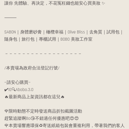
讓你 先體驗、再決定，不花冤枉錢也能安心買美妝 ✨
⸻
SABON｜身體磨砂膏｜橄欖幸福｜Olive Bliss｜去角質｜試用包｜
隨身包｜旅行包｜專櫃試用｜BOBO 美妝工作室
－－－－－－－－－－－－－－－－－－
/本賣場為政府合法登記行號/
—請安心購買—
✔️IG🔍Abobo.3.0
🔥最新商品上架資訊都在這兒🔥
🌹限時動態不定時發送商品折扣截圖活動
趕緊追蹤啊Bo😘不錯過任何優惠吧😍😍
🌹本賣場響應環保♻️寄送紙箱包裝會重複利用，帶著我們的客人