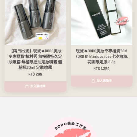
【隔日出貨】現貨🔥BOBO美妝
現貨🔥BOBO美妝🌹專櫃貨TOM
🌹專櫃貨 植村秀 無極限持久定
FORD 01 litimate rose七夕玫瑰
妝噴霧 無極限控油定妝噴霧 體
花園限定版 3.3g
驗瓶30ml 定妝噴霧
NT$ 1,350
NT$ 299
加入購物車
加入購物車