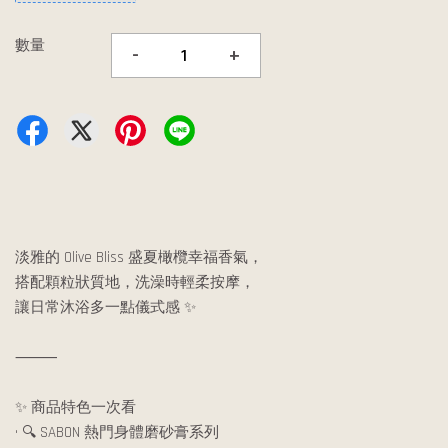
數量
-
+
淡雅的 Olive Bliss 盛夏橄欖幸福香氣，
搭配顆粒狀質地，洗澡時輕柔按摩，
讓日常沐浴多一點儀式感 ✨
⸻
✨ 商品特色一次看
• 🔍 SABON 熱門身體磨砂膏系列