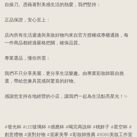
自操刀。憑藉著對美感生活的熱愛，我們堅持：
正品保證，安心至上：
店內所有生活週邊與美妝好物均來自官方授權或專櫃通路，每
一件商品都經過嚴格把關，確保品質。
專業選品，懂你所需：
我們不只分享美麗，更分享生活樂趣。由專業彩妝師親自挑
選，帶給您兼具質感與驚喜的好物。
感謝您支持在地經營的小店，讓我們一起為生活點亮星光！✨
#發光杯 #LED玻璃杯 #感應杯 #喝完再說杯 #桃鮮子 #星空杯 #
創意禮物 #派對好物 #居家美學 #彩妝師推薦 #BOBO美妝工作室