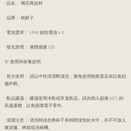
• 品名： 喝完再說杯
• 品牌： 桃鮮子
• 電池需求： LR44 鈕扣電池 x 3
• 發光原理： 液體感應 LED
💡 使用與保養說明
• 首次使用： 請以中性清潔劑清洗，避免使用粗糙菜瓜布以免刮
傷外觀。
• 飲品建議： 建議使用冷飲或常溫飲品。請勿倒入超過 60°C 的
高溫液體，以免損壞電子零件。
• 清潔注意： 清洗時請勿將杯子長時間浸泡於水中，亦不可放入
微波爐、烤箱或洗碗機。