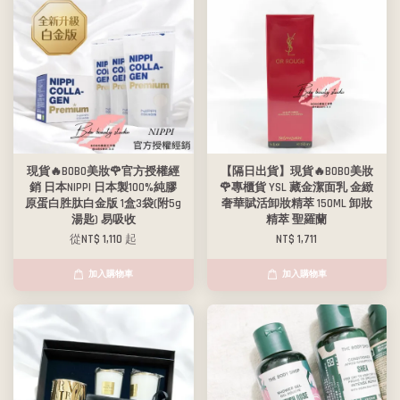
現貨🔥BOBO美妝🌹官方授權經
【隔日出貨】現貨🔥BOBO美妝
銷 日本NIPPI 日本製100%純膠
🌹專櫃貨 YSL 藏金潔面乳 金緻
原蛋白胜肽白金版 1盒3袋(附5g
奢華賦活卸妝精萃 150ML 卸妝
湯匙) 易吸收
精萃 聖羅蘭
從
NT$ 1,110
起
NT$ 1,711
加入購物車
加入購物車