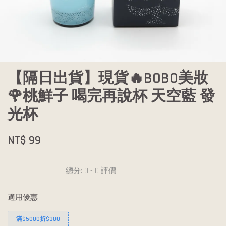
【隔日出貨】現貨🔥BOBO美妝
🌹桃鮮子 喝完再說杯 天空藍 發
光杯
NT$ 99
總分:
0
-
0
評價
適用優惠
滿$5000折$300