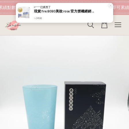
現在去購物！
績點數 下筆消費即可折抵
加入會員 消費即可累績
H******
已購買了
現貨:fire:BOBO美妝:rose:官方授權經銷 日本NIPPI 日本製100%純膠原蛋白胜肽白金版 1盒3袋(附5g湯匙) 易吸收
1 小時前