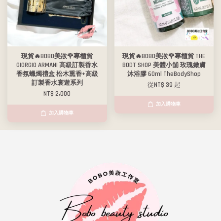
現貨🔥BOBO美妝🌹專櫃貨
現貨🔥BOBO美妝🌹專櫃貨 THE
GIORGIO ARMANI 高級訂製香水
BODT SHOP 美體小舖 玫瑰嫩膚
香氛蠟燭禮盒 松木熏香+高級
沐浴膠 60ml TheBodyShop
訂製香水寰遊系列
從
NT$ 39
起
NT$ 2,000
加入購物車
加入購物車