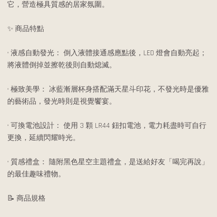
它，營造極具質感的居家氛圍。
✨ 商品特點
• 液感自動發光： 倒入液體接通感應點後，LED 燈會自動亮起；
將液體倒掉並擦乾後則自動熄滅。
• 極致美學： 冰藍漸層杯身搭配滿天星斗印花，不發光時是優雅
的藝術品，發光時則是視覺饗宴。
• 可換電池設計： 使用 3 顆 LR44 鈕扣電池，電力耗盡時可自行
更換，延續閃耀時光。
• 質感禮盒： 隨附黑色星空主題禮盒，是送給好友「喝完再說」
的最佳趣味禮物。
📝 商品規格