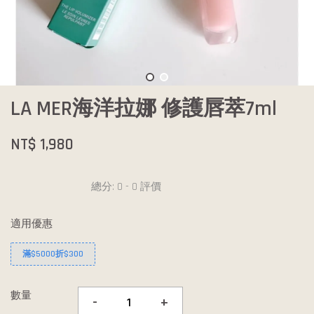
LA MER海洋拉娜 修護唇萃7ml
NT$ 1,980
總分:
0
-
0
評價
適用優惠
滿$5000折$300
數量
-
+