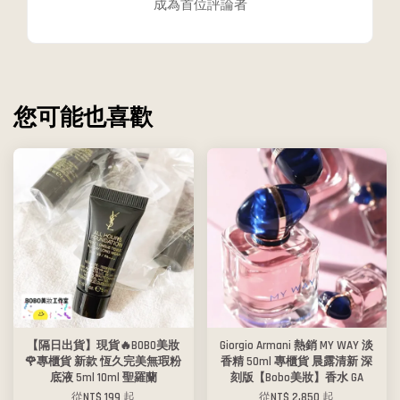
成為首位評論者
您可能也喜歡
【隔日出貨】現貨🔥BOBO美妝
Giorgio Armani 熱銷 MY WAY 淡
🌹專櫃貨 新款 恆久完美無瑕粉
香精 50ml 專櫃貨 晨露清新 深
底液 5ml 10ml 聖羅蘭
刻版【Bobo美妝】香水 GA
從
NT$ 199
起
從
NT$ 2,850
起