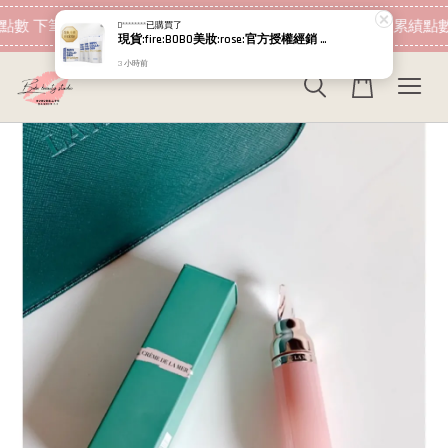
現在去購物！
點數 下筆消費即可折抵
加入會員 消費即可累績點數
D********
已購買了
現貨:fire:BOBO美妝:rose:官方授權經銷 日本NIPPI 日本製100%純膠原蛋白胜肽白金版 1盒3袋(附5g湯匙) 易吸收
3 小時前