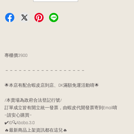
專櫃價3900
－－－－－－－－－－－－－－－－－－
🌟本店有配合蝦皮店到店、OK滿額免運活動唷🌟
/本賣場為政府合法登記行號/
訂單成立皆有開立統一發票，由蝦皮代開發票寄到Email唷
—請安心購買—
✔️IG🔍Abobo.3.0
🔥最新商品上架資訊都在這兒🔥